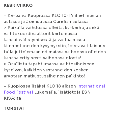
KESKIVIIKKO
– KV-päivä Kuopiossa KLO 10-14 Snellmanian
aulassa ja Joensuussa Carelian aulassa
> Paikalla vaihdossa olleita, kv-kerhoja sekä
vaihtokoordinaattorit kertomassa
kansainvälistymisestä ja vastaamassa
kiinnostuneiden kysymyksiin, loistava tilaisuus
tulla juttelemaan eri maissa vaihdossa olleiden
kanssa erityisesti vaihdossa olosta!
> Osallistu tapahtumassa vaihtoaiheiseen
kyselyyn, kaikkien vastanneiden kesken
arvotaan matkustusaiheinen palkinto!
– Kuopiossa lisäksi KLO 18 alkaen
International
Food Festival
Lukemalla, lisätietoja ESN
KISA:lta
TORSTAI