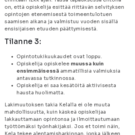
on, että opiskelija esittää riittävän selvityksen
opintojen etenemisestä toimeentulotuen
saamisen aikana ja valmistuu vuoden sisällä
ensisijaisen etuuden päättymisestä.
Tilanne 3:
Opintotukikuukaudet ovat loppu.
Opiskelija opiskelee
muussa kuin
ensimmäisessä
ammatillisia valmiuksia
antavassa tutkinnossa.
Opiskelija ei saa kesätöitä aktiivisesta
hausta huolimatta.
Lakimuutoksen takia Kelalla ei ole muuta
mahdollisuutta, kuin käskeä opiskelijaa
lakkauttamaan opintonsa ja ilmoittautumaan
työttömäksi työnhakijaksi. Jos et toimi näin,
Kela tekee alentamisharkinnan, jonka jälkeen