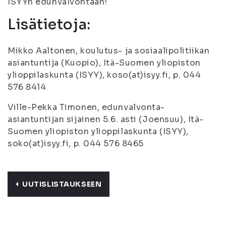
ISYYn edunvalvontaan!
Lisätietoja:
Mikko Aaltonen, koulutus- ja sosiaalipolitiikan
asiantuntija (Kuopio), Itä-Suomen yliopiston
ylioppilaskunta (ISYY), koso(at)isyy.fi, p. 044
576 8414
Ville-Pekka Timonen, edunvalvonta-
asiantuntijan sijainen 5.6. asti (Joensuu), Itä-
Suomen yliopiston ylioppilaskunta (ISYY),
soko(at)isyy.fi, p. 044 576 8465
UUTISLISTAUKSEEN