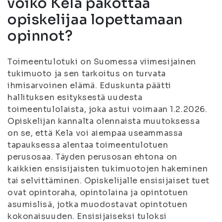
voiko Kela pakottaa
opiskelijaa lopettamaan
opinnot?
Toimeentulotuki on Suomessa viimesijainen
tukimuoto ja sen tarkoitus on turvata
ihmisarvoinen elämä. Eduskunta päätti
hallituksen esityksestä uudesta
toimeentulolaista, joka astui voimaan 1.2.2026.
Opiskelijan kannalta olennaista muutoksessa
on se, että Kela voi aiempaa useammassa
tapauksessa alentaa toimeentulotuen
perusosaa. Täyden perusosan ehtona on
kaikkien ensisijaisten tukimuotojen hakeminen
tai selvittäminen. Opiskelijalle ensisijaiset tuet
ovat opintoraha, opintolaina ja opintotuen
asumislisä, jotka muodostavat opintotuen
kokonaisuuden. Ensisijaiseksi tuloksi