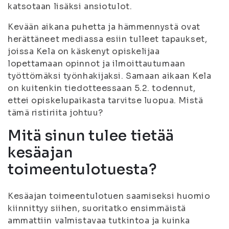
katsotaan lisäksi ansiotulot.
Kevään aikana puhetta ja hämmennystä ovat
herättäneet mediassa esiin tulleet tapaukset,
joissa Kela on käskenyt opiskelijaa
lopettamaan opinnot ja ilmoittautumaan
työttömäksi työnhakijaksi. Samaan aikaan Kela
on kuitenkin tiedotteessaan 5.2. todennut,
ettei opiskelupaikasta tarvitse luopua. Mistä
tämä ristiriita johtuu?
Mitä sinun tulee tietää
kesäajan
toimeentulotuesta?
Kesäajan toimeentulotuen saamiseksi huomio
kiinnittyy siihen, suoritatko ensimmäistä
ammattiin valmistavaa tutkintoa ja kuinka