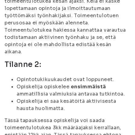
toimeentulotukea kesän ajaksi. Kela ei käske
lopettamaan opintoja ja ilmoittautumaan
työttömäksi työnhakijaksi. Toimeentulotuen
perusosaa ei myöskään alenneta.
Toimeentulotukea hakiessa kannattaa varautua
todistamaan aktiivinen työnhaku ja se, että
opintoja ei ole mahdollista edistää kesän
aikana.
Tilanne 2:
Opintotukikuukaudet ovat loppuneet.
Opiskelija opiskelee
ensimmäistä
ammatillisia valmiuksia antavaa tutkintoa.
Opiskelija ei saa kesätöitä aktiivisesta
hausta huolimatta.
Tässä tapauksessa opiskelija voi saada
toimeentulotukea 3kk määräajaksi kerrallaan,
enintään 12kk ajan. Tässä tapauksessa ehtona