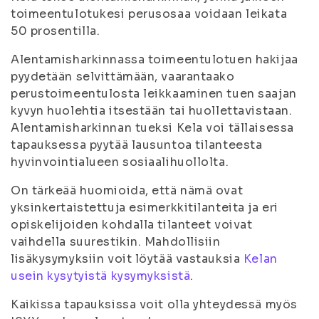
toimeentulotukesi perusosaa voidaan leikata
50 prosentilla.
Alentamisharkinnassa toimeentulotuen hakijaa
pyydetään selvittämään, vaarantaako
perustoimeentulosta leikkaaminen tuen saajan
kyvyn huolehtia itsestään tai huollettavistaan.
Alentamisharkinnan tueksi Kela voi tällaisessa
tapauksessa pyytää lausuntoa tilanteesta
hyvinvointialueen sosiaalihuollolta.
On tärkeää huomioida, että nämä ovat
yksinkertaistettuja esimerkkitilanteita ja eri
opiskelijoiden kohdalla tilanteet voivat
vaihdella suurestikin. Mahdollisiin
lisäkysymyksiin voit löytää vastauksia
Kelan
usein kysytyistä kysymyksistä
.
Kaikissa tapauksissa voit olla yhteydessä myös