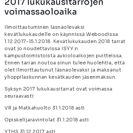
2017 lukukausitarrojen
voimassaoloaika
Ilmoittautuminen läsnäolevaksi
kevätlukukaudelle on käynnissä Weboodissa
1.12.2017-15.1.2018. Kevätlukukauden 2018 tarrat
ovat jo noudettavissa ISYY:n
kampustoimistoista aukioloaikojen puitteissa.
Ennen tarran noutoa sinun tulee huolehtia, että
olet ilmoittautunut läsnäolevaksi ja maksanut
ylioppilaskunnan kevätkauden jäsenmaksun.
Syksyn 2017 lukukausitarrat ovat voimassa
seuraavasti:
VR ja Matkahuolto 31.1.2018 asti
Opiskelijaravintolat 31.1.2018 asti
YTHS 31.12.2017 asti