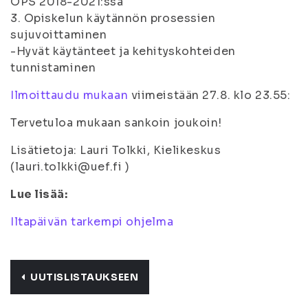
OPS 2018-2021:ssa
3. Opiskelun käytännön prosessien
sujuvoittaminen
-Hyvät käytänteet ja kehityskohteiden
tunnistaminen
Ilmoittaudu mukaan
viimeistään 27.8. klo 23.55:
Tervetuloa mukaan sankoin joukoin!
Lisätietoja: Lauri Tolkki, Kielikeskus
(lauri.tolkki@uef.fi )
Lue lisää:
Iltapäivän tarkempi ohjelma
UUTISLISTAUKSEEN