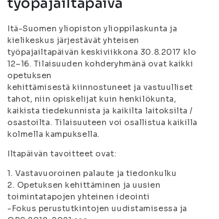
työpajailtapäivä
Itä-Suomen yliopiston ylioppilaskunta ja
kielikeskus järjestävät yhteisen
työpajailtapäivän keskiviikkona 30.8.2017 klo
12–16. Tilaisuuden kohderyhmänä ovat kaikki
opetuksen
kehittämisestä kiinnostuneet ja vastuulliset
tahot, niin opiskelijat kuin henkilökunta,
kaikista tiedekunnista ja kaikilta laitoksilta /
osastoilta. Tilaisuuteen voi osallistua kaikilla
kolmella kampuksella.
Iltapäivän tavoitteet ovat:
1. Vastavuoroinen palaute ja tiedonkulku
2. Opetuksen kehittäminen ja uusien
toimintatapojen yhteinen ideointi
-Fokus perustutkintojen uudistamisessa ja