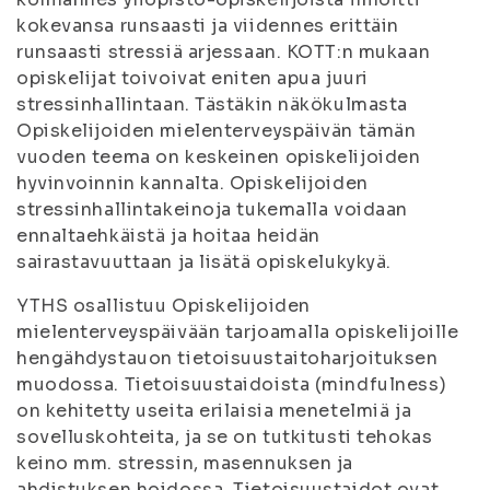
kokevansa runsaasti ja viidennes erittäin
runsaasti stressiä arjessaan. KOTT:n mukaan
opiskelijat toivoivat eniten apua juuri
stressinhallintaan. Tästäkin näkökulmasta
Opiskelijoiden mielenterveyspäivän tämän
vuoden teema on keskeinen opiskelijoiden
hyvinvoinnin kannalta. Opiskelijoiden
stressinhallintakeinoja tukemalla voidaan
ennaltaehkäistä ja hoitaa heidän
sairastavuuttaan ja lisätä opiskelukykyä.
YTHS osallistuu Opiskelijoiden
mielenterveyspäivään tarjoamalla opiskelijoille
hengähdystauon tietoisuustaitoharjoituksen
muodossa. Tietoisuustaidoista (mindfulness)
on kehitetty useita erilaisia menetelmiä ja
sovelluskohteita, ja se on tutkitusti tehokas
keino mm. stressin, masennuksen ja
ahdistuksen hoidossa. Tietoisuustaidot ovat