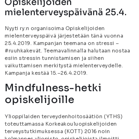
Opiskelijoiden
mielenterveyspäivänä 25.4.
Nyyti ry:n organisoima Opiskelijoiden
mielenterveyspäivä järjestetään tänä vuonna
25.4.2019. Kampanjan teemana on stressi –
#ruuhkakevät. Teemavalinnalla halutaan nostaa
esiin stressin tunnistamisen ja siihen
vaikuttamisen merkitystä mielenterveydelle.
Kampanja kestää 15.–26.4.2019.
Mindfulness-hetki
opiskelijoille
Ylioppilaiden terveydenhoitosäätiön (YTHS)
toteuttamassa Korkeakouluopiskelijoiden
terveystutkimuksessa (KOTT) 2016 noin
kolmannes yliopisto-opiskelijoista ilmoitti