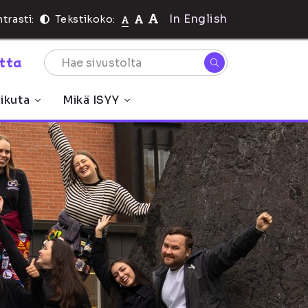
In English
trasti:
Tekstikoko:
rtta
ikuta
Mikä ISYY