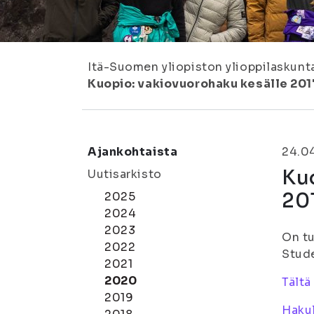
Itä-Suomen yliopiston ylioppilaskunt
Kuopio: vakiovuorohaku kesälle 201
Ajankohtaista
24.0
Kuo
Uutisarkisto
201
2025
2024
2023
On tu
2022
Stude
2021
2020
Tältä
2019
Haku