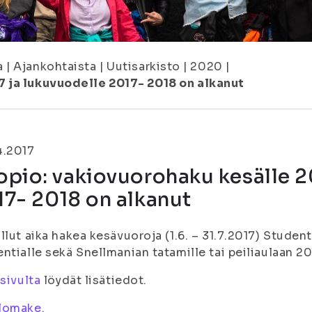
a
|
Ajankohtaista
|
Uutisarkisto
|
2020
|
7 ja lukuvuodelle 2017- 2018 on alkanut
4.2017
pio: vakiovuorohaku kesälle 2
7- 2018 on alkanut
llut aika hakea kesävuoroja (1.6. – 31.7.2017) Student
ntialle sekä Snellmanian tatamille tai peiliaulaan 201
 sivulta
löydät lisätiedot.
lomake.