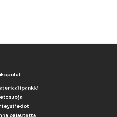
ikopolut
ateriaalipankki
ietosuoja
hteystiedot
nna palautetta