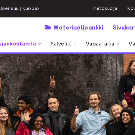
Kon
Joensuu | Kuopio
Tietosuoja
Materiaalipankki
Sivuka
Ajankohtaista
Palvelut
Vapaa-aika
Va