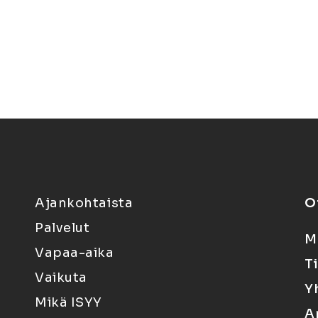
Ajankohtaista
O
Palvelut
M
Vapaa-aika
T
Vaikuta
Y
Mikä ISYY
A