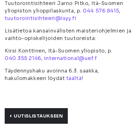
Tuutorointisihteeri Jarno Pitko, Itä-Suomen
yliopiston ylioppilaskunta, p.
044 576 8415
,
tuutorointisihteeri@isyy.fi
Lisätietoa kansainvälisten maisteriohjelmien ja
vaihto-opiskelijoiden tuutoreista:
Kirsi Konttinen, Itä-Suomen yliopisto, p.
040 355 2146
,
international@uef.f
Täydennyshaku avoinna 6.3. saakka,
hakulomakkeen löydät
täältä
!
UUTISLISTAUKSEEN