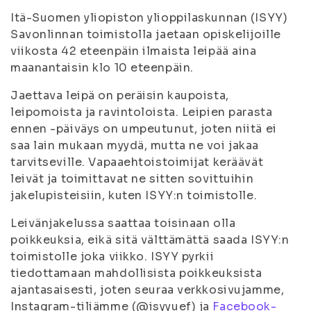
Itä-Suomen yliopiston ylioppilaskunnan (ISYY)
Savonlinnan toimistolla jaetaan opiskelijoille
viikosta 42 eteenpäin ilmaista leipää aina
maanantaisin klo 10 eteenpäin.
Jaettava leipä on peräisin kaupoista,
leipomoista ja ravintoloista. Leipien parasta
ennen -päiväys on umpeutunut, joten niitä ei
saa lain mukaan myydä, mutta ne voi jakaa
tarvitseville. Vapaaehtoistoimijat keräävät
leivät ja toimittavat ne sitten sovittuihin
jakelupisteisiin, kuten ISYY:n toimistolle.
Leivänjakelussa saattaa toisinaan olla
poikkeuksia, eikä sitä välttämättä saada ISYY:n
toimistolle joka viikko. ISYY pyrkii
tiedottamaan mahdollisista poikkeuksista
ajantasaisesti, joten seuraa verkkosivujamme,
Instagram-tiliämme (@isyyuef) ja
Facebook-