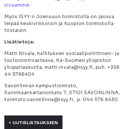
sivuamme
.
Myös ISYY:n Joensuun toimistolla on jaossa
leipää keskiviikkoisin ja Kuopion toimistolla
tiistaisin.
Lisätietoja:
Matti Nivala, hallituksen sosiaalipoliittinen- ja
tuutorointivastaava, Itä-Suomen yliopiston
ylioppilaskunta, matti.nivala@isyy.fi, puh. +358
44 5768404
Savonlinnan kampustoimisto,
Kuninkaankartanonkatu 7, 57101 SAVONLINNA,
toimisto.savonlinna@isyy.fi, p. 044 576 8430
UUTISLISTAUKSEEN