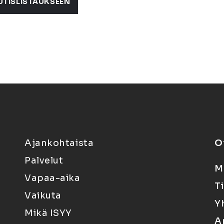
UTISLISTAUKSEEN
Ajankohtaista
O
Palvelut
M
Vapaa-aika
T
Vaikuta
Y
Mikä ISYY
A