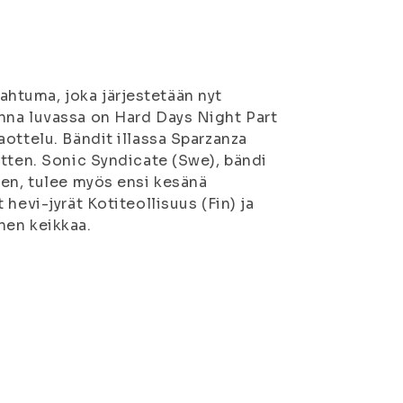
htuma, joka järjestetään nyt
nna luvassa on Hard Days Night Part
ottelu. Bändit illassa Sparzanza
itten. Sonic Syndicate (Swe), bändi
ten, tulee myös ensi kesänä
hevi-jyrät Kotiteollisuus (Fin) ja
nen keikkaa.