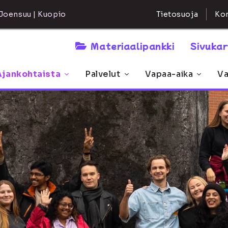
Kon
Joensuu | Kuopio
Tietosuoja
Materiaalipankki
Sivuka
Ajankohtaista
Palvelut
Vapaa-aika
Va