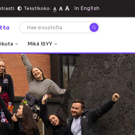
In English
trasti:
Tekstikoko:
rtta
ikuta
Mikä ISYY