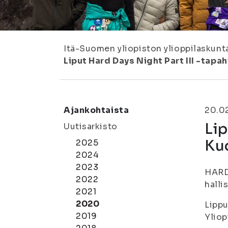
Itä-Suomen yliopiston ylioppilaskunt
Liput Hard Days Night Part III -tap
Ajankohtaista
20.0
Lip
Uutisarkisto
Ku
2025
2024
2023
HARD 
2022
halli
2021
2020
Lippu
2019
Yliop