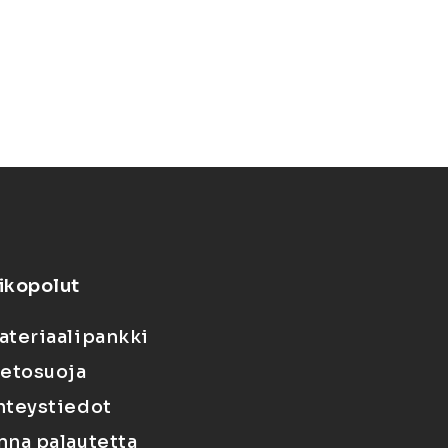
ikopolut
ateriaalipankki
ietosuoja
hteystiedot
nna palautetta