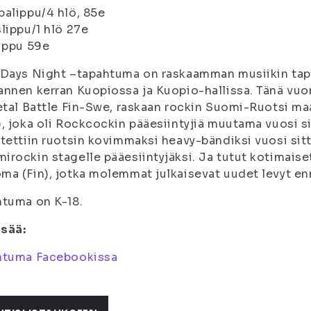
alippu/4 hlö, 85e
lippu/1 hlö 27e
ippu 59e
Days Night –tapahtuma on raskaamman musiikin tapa
nnen kerran Kuopiossa ja Kuopio-hallissa. Tänä vuo
etal Battle Fin-Swe, raskaan rockin Suomi-Ruotsi maa
, joka oli Rockcockin pääesiintyjiä muutama vuosi s
tettiin ruotsin kovimmaksi heavy-bändiksi vuosi sit
rockin stagelle pääesiintyjäksi. Ja tutut kotimaiset 
a (Fin), jotka molemmat julkaisevat uudet levyt en
tuma on K-18.
isää:
htuma Facebookissa