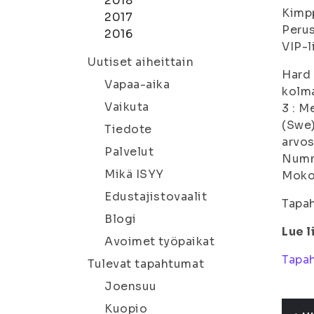
2018
Kimpp
2017
Perus
2016
VIP-l
Uutiset aiheittain
Hard 
Vapaa-aika
kolma
Vaikuta
3 : M
(Swe)
Tiedote
arvos
Palvelut
Nummi
Mikä ISYY
Mokom
Edustajistovaalit
Tapah
Blogi
Lue l
Avoimet työpaikat
Tapa
Tulevat tapahtumat
Joensuu
Kuopio