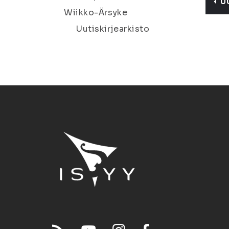
U
Wiikko-Ärsyke
Uutiskirjearkisto