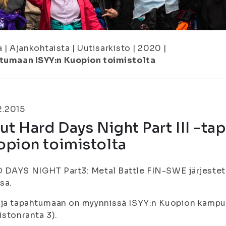
a
|
Ajankohtaista
|
Uutisarkisto
|
2020
|
ahtumaan ISYY:n Kuopion toimistolta
2.2015
ut Hard Days Night Part III -t
opion toimistolta
DAYS NIGHT Part3: Metal Battle FIN-SWE järjestetä
ssa.
ja tapahtumaan on myynnissä ISYY:n Kuopion kampu
istonranta 3).