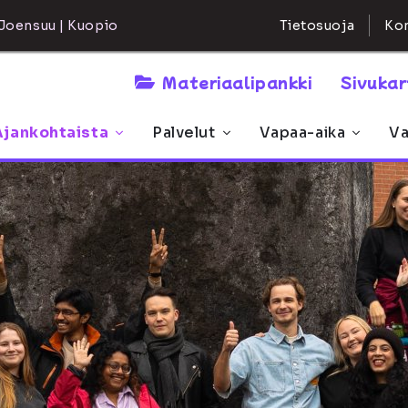
Kon
Joensuu | Kuopio
Tietosuoja
Materiaalipankki
Sivuka
Ajankohtaista
Palvelut
Vapaa-aika
Va