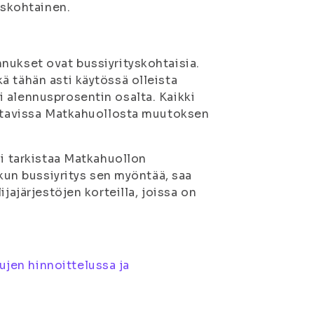
yskohtainen.
nukset ovat bussiyrityskohtaisia.
ä tähän asti käytössä olleista
 alennusprosentin osalta. Kaikki
ettavissa Matkahuollosta muutoksen
oi tarkistaa Matkahuollon
 kun bussiyritys sen myöntää, saa
jajärjestöjen korteilla, joissa on
jen hinnoittelussa ja