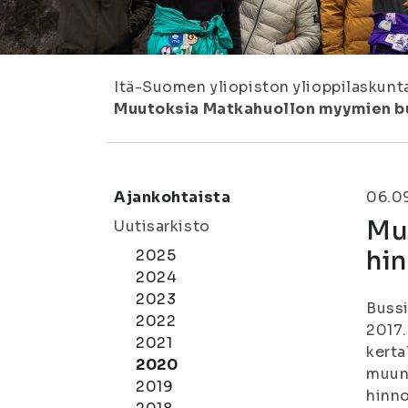
Itä-Suomen yliopiston ylioppilaskunt
Muutoksia Matkahuollon myymien bus
Ajankohtaista
06.0
Mu
Uutisarkisto
hin
2025
2024
2023
Bussi
2022
2017.
2021
kerta
2020
muun 
2019
hinno