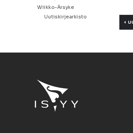
Wiikko-Ärsyke
Uutiskirjearkisto
U