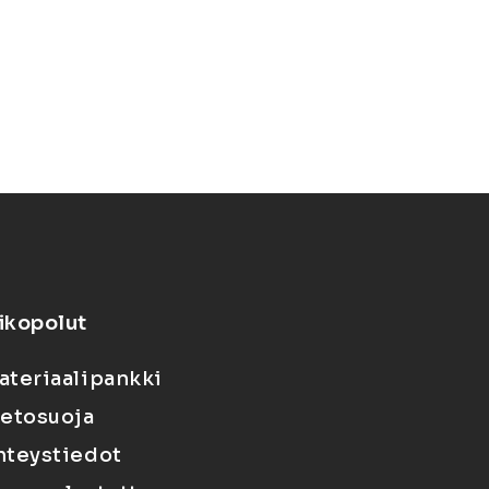
ikopolut
ateriaalipankki
ietosuoja
hteystiedot