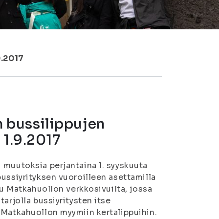
9.2017
 bussilippujen
 1.9.2017
 muutoksia perjantaina 1. syyskuuta
ussiyrityksen vuoroilleen asettamilla
tu Matkahuollon verkkosivuilta, jossa
arjolla bussiyritysten itse
 Matkahuollon myymiin kertalippuihin.