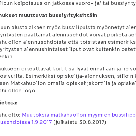
lipun kelpoisuus on jatkossa vuoro- ja/ tai bussiyrit
nukset muuttuvat bussiyrityksittäin
uun alusta alkaen myös bussilipuista myönnetyt alen
yritysten päättämät alennusehdot voivat poiketa sek
huollon alennusehdoista että toisistaan esimerkiksi
yritysten alennushintaiset liput ovat kuitenkin ost
enkin.
ukseen oikeuttavat kortit säilyvät ennallaan ja ne v
osivuilta. Esimerkiksi opiskelija-alennuksen, silloin
een Matkahuollon omalla opiskelijakortilla ja opiskeli
ahuollon logo.
ietoja:
ahuolto:
Muutoksia matkahuollon myymien bussilippu
usehdoissa 1.9.2017
(
julkaistu 30.8.2017
)