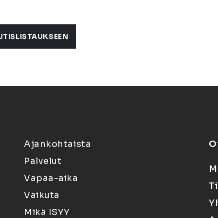
UTISLISTAUKSEEN
Ajankohtaista
O
Palvelut
M
Vapaa-aika
T
Vaikuta
Y
Mikä ISYY