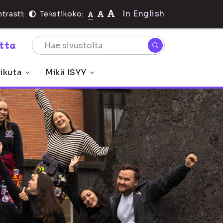
In English
trasti:
Tekstikoko:
rtta
ikuta
Mikä ISYY