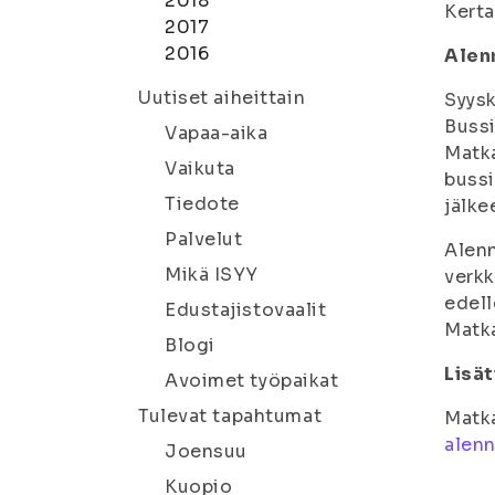
2018
Kerta
2017
2016
Alen
Uutiset aiheittain
Syysk
Bussi
Vapaa-aika
Matka
Vaikuta
bussi
Tiedote
jälke
Palvelut
Alenn
Mikä ISYY
verkk
edell
Edustajistovaalit
Matk
Blogi
Lisät
Avoimet työpaikat
Tulevat tapahtumat
Matk
alenn
Joensuu
Kuopio