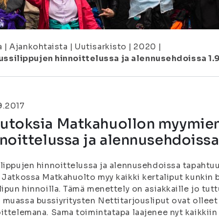
a
|
Ajankohtaista
|
Uutisarkisto
|
2020
|
silippujen hinnoittelussa ja alennusehdoissa 1.
9.2017
utoksia Matkahuollon myymien
noittelussa ja alennusehdoissa
lippujen hinnoittelussa ja alennusehdoissa tapahtuu
 Jatkossa Matkahuolto myy kaikki kertaliput kunkin b
lipun hinnoilla. Tämä menettely on asiakkaille jo tut
muassa bussiyritysten Nettitarjousliput ovat olleet t
ittelemana. Sama toimintatapa laajenee nyt kaikkiin