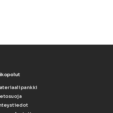
ikopolut
ateriaalipankki
ietosuoja
hteystiedot