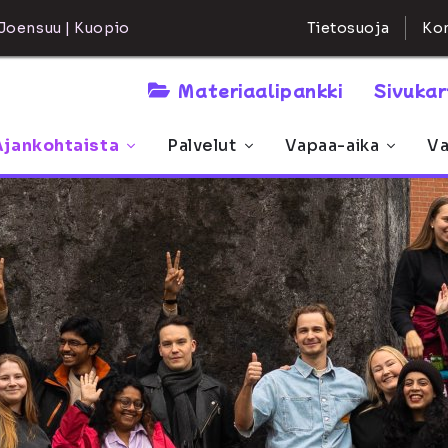
Kon
Joensuu | Kuopio
Tietosuoja
Materiaalipankki
Sivuka
Ajankohtaista
Palvelut
Vapaa-aika
Va