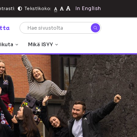
In English
trasti:
Tekstikoko:
rtta
ikuta
Mikä ISYY