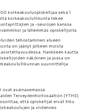
900 korkeakouluopiskelijaa sekä 1
tä korkeakoululiikunta tekee
untayrittäjien ja -seurojen kanssa.
yvämmiksi ja lähemmäs opiskelijoita.
veluiden tehostaminen alueen
kunta on jäänyt jälkeen muista
tavoitettavuudessa. Hankkeen kautta
skelijoiden näköinen ja jossa on
keakoululiikunnan suunnittelija
ti ovat avainasemassa
pilaiden Terveydenhoitosäätiön (YTHS)
ittaa, että opiskelijat eivät liiku
korkeakoulujen ja viidennes