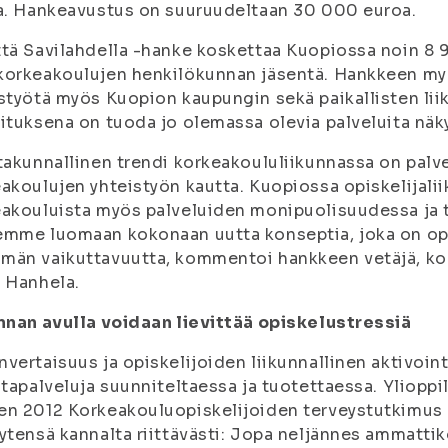
a. Hankeavustus on suuruudeltaan 30 000 euroa.
tä Savilahdella -hanke koskettaa Kuopiossa noin 8 
orkeakoulujen henkilökunnan jäsentä. Hankkeen myö
styötä myös Kuopion kaupungin sekä paikallisten liik
ituksena on tuoda jo olemassa olevia palveluita näk
takunnallinen trendi korkeakoululiikunnassa on pal
akoulujen yhteistyön kautta. Kuopiossa opiskelijalii
akouluista myös palveluiden monipuolisuudessa ja 
mme luomaan kokonaan uutta konseptia, joka on opi
än vaikuttavuutta, kommentoi hankkeen vetäjä, kor
 Hanhela.
nnan avulla voidaan lievittää opiskelustressiä
vertaisuus ja opiskelijoiden liikunnallinen aktivoin
ntapalveluja suunniteltaessa ja tuotettaessa. Yliop
n 2012 Korkeakouluopiskelijoiden terveystutkimus oso
ytensä kannalta riittävästi: Jopa neljännes ammatti