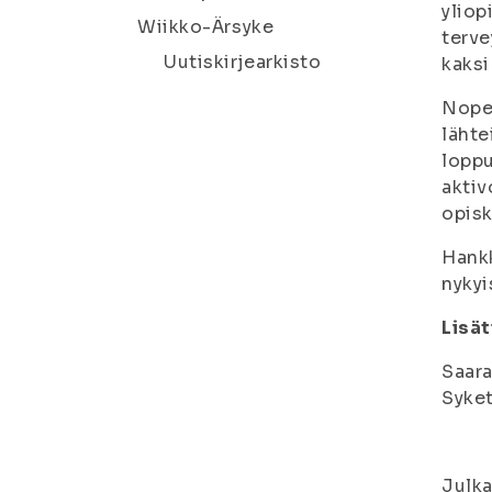
yliop
Wiikko-Ärsyke
terve
Uutiskirjearkisto
kaksi
Nopea
lähte
loppu
aktiv
opisk
Hankk
nykyi
Lisät
Saara
Syket
Julka