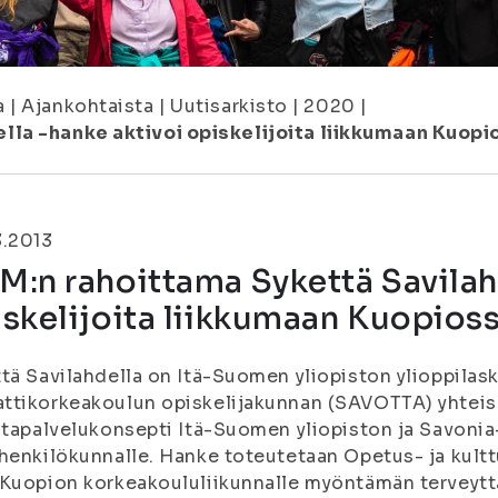
a
|
Ajankohtaista
|
Uutisarkisto
|
2020
|
lla -hanke aktivoi opiskelijoita liikkumaan Kuopi
3.2013
:n rahoittama Sykettä Savilah
skelijoita liikkumaan Kuopios
tä Savilahdella on Itä-Suomen yliopiston ylioppilas
tikorkeakoulun opiskelijakunnan (SAVOTTA) yhteish
ntapalvelukonsepti Itä-Suomen yliopiston ja Savoni
henkilökunnalle. Hanke toteutetaan Opetus- ja kult
Kuopion korkeakoululiikunnalle myöntämän terveytt