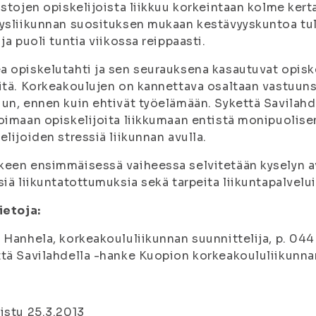
istojen opiskelijoista liikkuu korkeintaan kolme ker
ysliikunnan suosituksen mukaan kestävyyskuntoa tulis
 ja puoli tuntia viikossa reippaasti.
 opiskelutahti ja sen seurauksena kasautuvat opiske
itä. Korkeakoulujen on kannettava osaltaan vastuunsa 
un, ennen kuin ehtivät työelämään. Sykettä Savilahde
oimaan opiskelijoita liikkumaan entistä monipuoli
elijoiden stressiä liikunnan avulla.
een ensimmäisessä vaiheessa selvitetään kyselyn av
siä liikuntatottumuksia sekä tarpeita liikuntapalvel
ietoja:
 Hanhela, korkeakoululiikunnan suunnittelija, p. 04
tä Savilahdella -hanke Kuopion korkeakoululiikunn
istu 25.3.2013