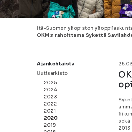
Itä-Suomen yliopiston ylioppilaskunt
OKM:n rahoittama Sykettä Savilahde
Ajankohtaista
25.0
OKM
Uutisarkisto
opi
2025
2024
2023
Syket
2022
ammat
2021
liiku
2020
sekä 
2019
2013 