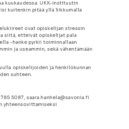
taa kuukaudessa. UKK-instituutin
i kuitenkin pitää yllä liikkumalla
lukiireet ovat opiskelijan stressin
siitä, etteivät opiskelijat pala
lla -hanke pyrkii toiminnallaan
semmin ja useammin, sekä vähentämään
ulla opiskelijoiden ja henkilökunnan
uiden suhteen.
4 785 5087, saara.hanhela@savonia.fi
an yhteensovittamiseksi