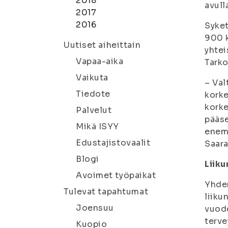
2018
avull
2017
2016
Syket
900 k
Uutiset aiheittain
yhtei
Vapaa-aika
Tarko
Vaikuta
– Val
Tiedote
korke
korke
Palvelut
pääse
Mikä ISYY
enemm
Edustajistovaalit
Saara
Blogi
Liiku
Avoimet työpaikat
Yhden
Tulevat tapahtumat
liiku
Joensuu
vuode
terve
Kuopio