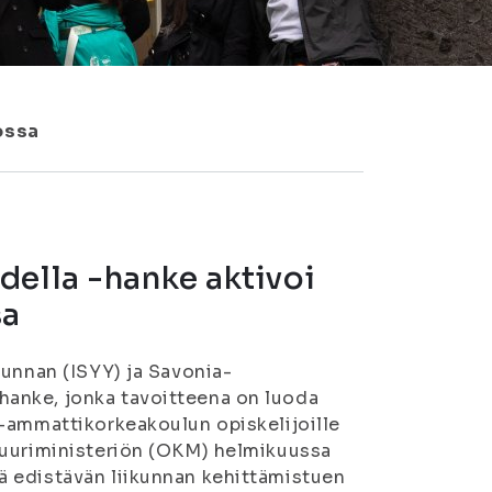
ossa
della -hanke aktivoi
sa
kunnan (ISYY) ja Savonia-
anke, jonka tavoitteena on luoda
a-ammattikorkeakoulun opiskelijoille
tuuriministeriön (OKM) helmikuussa
ä edistävän liikunnan kehittämistuen