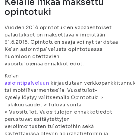
Kelalle liikaa maksettu
opintotuki
Vuoden 2014 opintotukien vapaaehtoiset
palautukset on maksettava viimeistään
31.5.2015. Opintotuen saaja voi nyt tarkistaa
Kelan asiointipalvelusta opintotuessa
huomioon otettavien
vuositulojensa ennakkotiedot.
Kelan
asiointipalveluun
kirjaudutaan verkkopankkitunnuk
tai mobiilivarmenteella. Vuositulot-
kysely löytyy valitsemalla Opintotuki >
Tukikuukaudet > Tulovalvonta
> Vuositulot. Vuositulojen ennakkotiedot
perustuvat esitäytettyjen
veroilmoitusten tulotietoihin sekä
käytettävissä oleviin apurahatietoihin ja