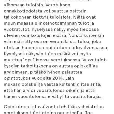
ulkomaan tuloihin. Verotuksen
ennakkotiedoista voi puuttua osittain
tai kokonaan tiettyjä tulolajeja. Näitä ovat
muun muassa elinkeinotoiminnan tulot ja
vuokratulot. Kyselyssä näkyy myös tiedossa
olevien osinkotulojen määrä. Näistä kuitenkin
vain määrätty osa on veronalaista tuloa, joka
otetaan huomioon opintotuen tulovalvonnassa.
Kyselyssä näkyvän tulon määrä voi myös
muuttua lopullisessa verotuksessa. Vuositulot-
kyselyn tarkoituksena on auttaa opiskelijaa
arvioimaan, pitääkö hänen palauttaa
opintotukea vuodelta 2014. Lain
mukaan opiskelija vastaa kuitenkin itse siitä,
että hän arvioi vuositulonsa oikein ja että
hänen vuositulonsa eivät ylitä vuositulorajaa.
Opintotuen tulovalvonta tehdään vahvistetun
verotuksen tulotietojen perusteella. Jos