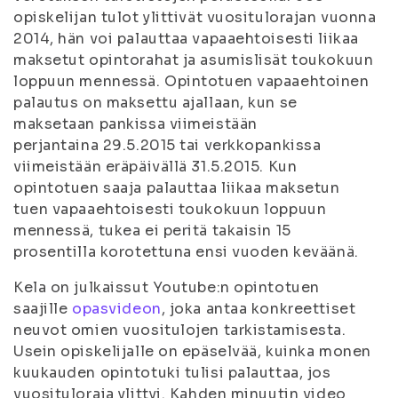
opiskelijan tulot ylittivät vuositulorajan vuonna
2014, hän voi palauttaa vapaaehtoisesti liikaa
maksetut opintorahat ja asumislisät toukokuun
loppuun mennessä. Opintotuen vapaaehtoinen
palautus on maksettu ajallaan, kun se
maksetaan pankissa viimeistään
perjantaina 29.5.2015 tai verkkopankissa
viimeistään eräpäivällä 31.5.2015. Kun
opintotuen saaja palauttaa liikaa maksetun
tuen vapaaehtoisesti toukokuun loppuun
mennessä, tukea ei peritä takaisin 15
prosentilla korotettuna ensi vuoden keväänä.
Kela on julkaissut Youtube:n opintotuen
saajille
opasvideon
, joka antaa konkreettiset
neuvot omien vuositulojen tarkistamisesta.
Usein opiskelijalle on epäselvää, kuinka monen
kuukauden opintotuki tulisi palauttaa, jos
vuosituloraja ylittyi. Kahden minuutin video