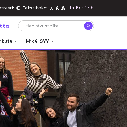
In English
trasti:
Tekstikoko:
rtta
ikuta
Mikä ISYY