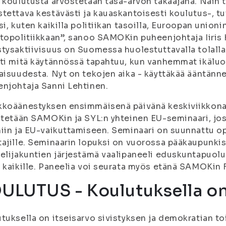
 koulutusta arvostetaan tasa-arvon takaajana. Näin t
tettava kestävästi ja kauaskantoisesti koulutus-, tu
si, kuten kaikilla politiikan tasoilla, Euroopan unio
topolitiikkaan”, sanoo SAMOKin puheenjohtaja Iiris
tysaktiivisuus on Suomessa huolestuttavalla tolalla
ti mitä käytännössä tapahtuu, kun vanhemmat ikäluo
aisuudesta. Nyt on tekojen aika - käyttäkää ääntänn
njohtaja Sanni Lehtinen.
koäänestyksen ensimmäisenä päivänä keskiviikkona 1
stetään SAMOKin ja SYL:n yhteinen EU-seminaari, j
iin ja EU-vaikuttamiseen. Seminaari on suunnattu opi
ajille. Seminaarin lopuksi on vuorossa pääkaupunk
elijakuntien järjestämä vaalipaneeli eduskuntapuolu
 kaikille. Paneelia voi seurata myös etänä SAMOKin
ULUTUS - Koulutuksella on
tuksella on itseisarvo sivistyksen ja demokratian t