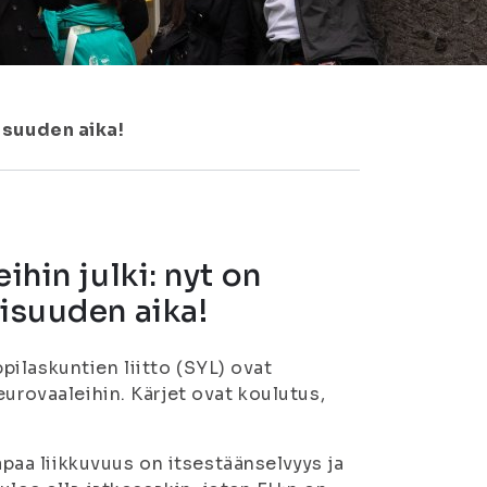
lisuuden aika!
ihin julki: nyt on
lisuuden aika!
ilaskuntien liitto (SYL) ovat
eurovaaleihin. Kärjet ovat koulutus,
aa liikkuvuus on itsestäänselvyys ja