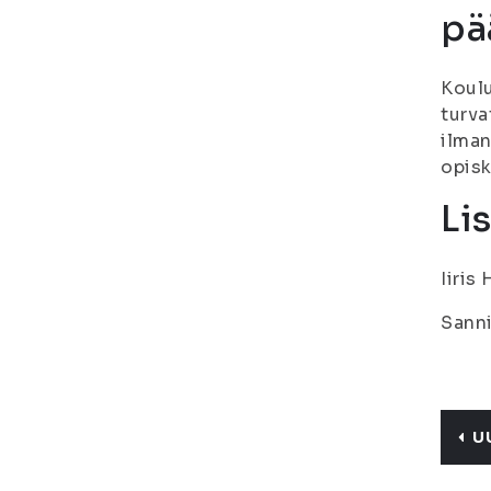
pä
Koulu
turva
ilman
opisk
Li
Iiris
Sanni
U