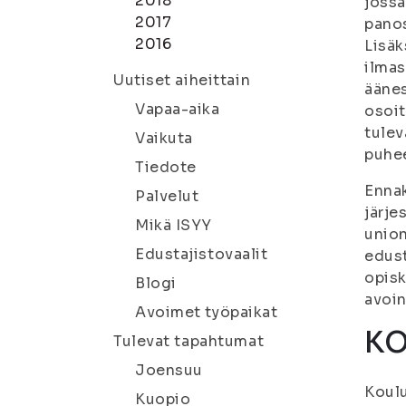
2018
jossa
2017
panos
2016
Lisäk
ilmas
Uutiset aiheittain
äänes
Vapaa-aika
osoit
tulev
Vaikuta
puhee
Tiedote
Ennak
Palvelut
järje
Mikä ISYY
union
Edustajistovaalit
edust
opisk
Blogi
avoin
Avoimet työpaikat
KO
Tulevat tapahtumat
Joensuu
Koulu
Kuopio