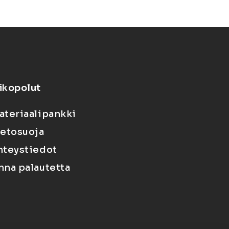
ikopolut
ateriaalipankki
ietosuoja
hteystiedot
nna palautetta