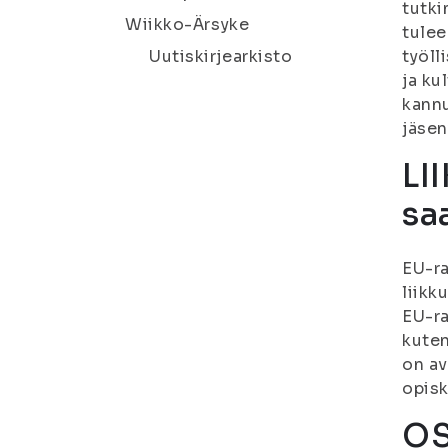
tutki
Wiikko-Ärsyke
tulee
Uutiskirjearkisto
työll
ja ku
kann
jäsen
LI
sa
EU-ra
liikk
EU-ra
kuten
on av
opisk
OS