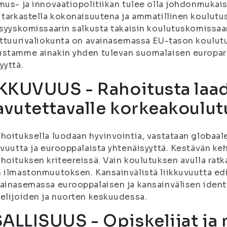
mus- ja innovaatiopolitiikan tulee olla johdonmukai
 tarkastella kokonaisuutena ja ammatillinen koulutus
isyyskomissaarin salkusta takaisin koulutuskomissaa
lttuurivaliokunta on avainasemassa EU-tason koulutus
ustamme ainakin yhden tulevan suomalaisen europar
yyttä.
IKKUVUUS - Rahoitusta laad
avutettavalle korkeakoulut
hoituksella luodaan hyvinvointia, vastataan globaale
uvuutta ja eurooppalaista yhtenäisyyttä. Kestävän ke
hoituksen kriteereissä. Vain koulutuksen avulla ra
 ilmastonmuutoksen. Kansainvälistä liikkuvuutta e
ainasemassa eurooppalaisen ja kansainvälisen iden
elijoiden ja nuorten keskuudessa.
ALLISUUS - Opiskelijat ja