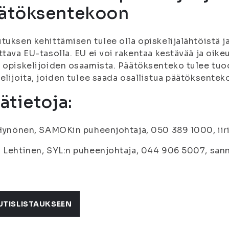
ätöksentekoon
tuksen kehittämisen tulee olla opiskelijalähtöistä j
ttava EU-tasolla. EU ei voi rakentaa kestävää ja oik
 opiskelijoiden osaamista. Päätöksenteko tulee tuo
elijoita, joiden tulee saada osallistua päätöksentek
sätietoja:
 Hynönen, SAMOKin puheenjohtaja, 050 389 1000, ii
 Lehtinen, SYL:n puheenjohtaja, 044 906 5007, sann
UTISLISTAUKSEEN