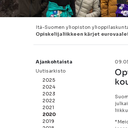
Itä-Suomen yliopiston ylioppilaskunt
Opiskelijaliikkeen kärjet eurovaalei
Ajankohtaista
09.0
Opi
Uutisarkisto
kou
2025
2024
2023
Suome
2022
julka
2021
liikk
2020
2019
“Meid