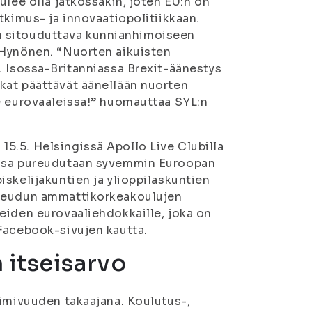
ulee olla jatkossakin, joten EU:n on
tkimus- ja innovaatiopolitiikkaan.
nin sitouduttava kunnianhimoiseen
 Hynönen. “Nuorten aikuisten
. Isossa-Britanniassa Brexit-äänestys
kat päättävät äänellään nuorten
e eurovaaleissa!” huomauttaa SYL:n
5.5. Helsingissä Apollo Live Clubilla
ossa pureudutaan syvemmin Euroopan
skelijakuntien ja ylioppilaskuntien
iseudun ammattikorkeakoulujen
eiden eurovaaliehdokkaille, joka on
 Facebook-sivujen kautta.
 itseisarvo
oimivuuden takaajana. Koulutus-,