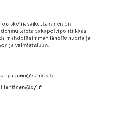
a opiskelijavaikuttaminen on
eudenmukaista sukupolvipolitiikkaa
da mahdollisimman lähelle nuoria ja
oon ja valmisteluun.
ris.hynonen@samok.fi
i.lehtinen@syl.fi