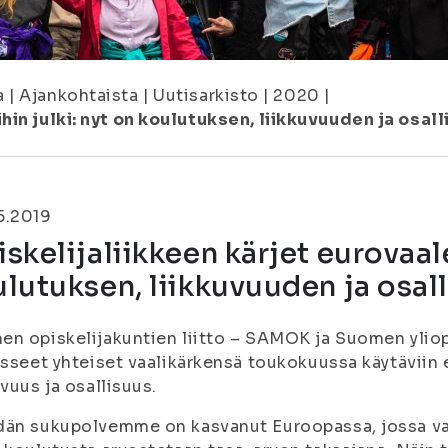
a
|
Ajankohtaista
|
Uutisarkisto
|
2020
|
hin julki: nyt on koulutuksen, liikkuvuuden ja osal
5.2019
skelijaliikkeen kärjet eurovaale
lutuksen, liikkuvuuden ja osal
n opiskelijakuntien liitto – SAMOK ja Suomen yliopp
isseet yhteiset vaalikärkensä toukokuussa käytäviin 
uvuus ja osallisuus.
än sukupolvemme on kasvanut Euroopassa, jossa vap