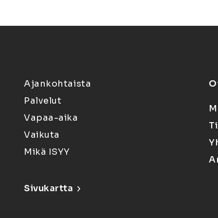
Ajankohtaista
O
Palvelut
M
Vapaa-aika
T
Vaikuta
Y
Mikä ISYY
A
Sivukartta