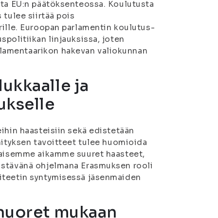
sta EU:n päätöksenteossa. Koulutusta
 tulee siirtää pois
rille. Euroopan parlamentin koulutus-
politiikan linjauksissa, joten
lamentaarikon hakevan valiokunnan
ukkaalle ja
ukselle
ihin haasteisiin sekä edistetään
hityksen tavoitteet tulee huomioida
tkaisemme aikamme suuret haasteet,
distävänä ohjelmana Erasmuksen rooli
titeetin syntymisessä jäsenmaiden
 nuoret mukaan