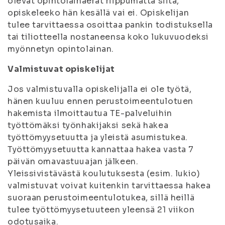
olevat opintolainaerät riippumatta siitä,
opiskeleeko hän kesällä vai ei. Opiskelijan
tulee tarvittaessa osoittaa pankin todistuksella
tai tiliotteella nostaneensa koko lukuvuodeksi
myönnetyn opintolainan.
Valmistuvat opiskelijat
Jos valmistuvalla opiskelijalla ei ole työtä,
hänen kuuluu ennen perustoimeentulotuen
hakemista ilmoittautua TE-palveluihin
työttömäksi työnhakijaksi sekä hakea
työttömyysetuutta ja yleistä asumistukea.
Työttömyysetuutta kannattaa hakea vasta 7
päivän omavastuuajan jälkeen.
Yleissivistävästä koulutuksesta (esim. lukio)
valmistuvat voivat kuitenkin tarvittaessa hakea
suoraan perustoimeentulotukea, sillä heillä
tulee työttömyysetuuteen yleensä 21 viikon
odotusaika.