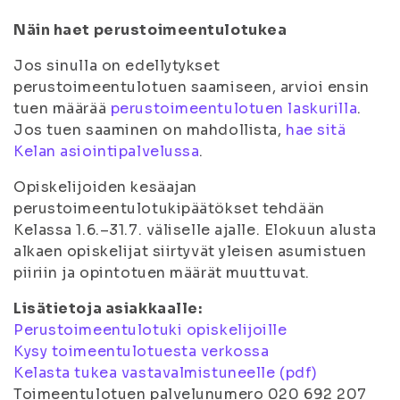
Näin haet perustoimeentulotukea
Jos sinulla on edellytykset
perustoimeentulotuen saamiseen, arvioi ensin
tuen määrää
perustoimeentulotuen laskurilla
.
Jos tuen saaminen on mahdollista,
hae sitä
Kelan asiointipalvelussa
.
Opiskelijoiden kesäajan
perustoimeentulotukipäätökset tehdään
Kelassa 1.6.–31.7. väliselle ajalle. Elokuun alusta
alkaen opiskelijat siirtyvät yleisen asumistuen
piiriin ja opintotuen määrät muuttuvat.
Lisätietoja asiakkaalle:
Perustoimeentulotuki opiskelijoille
Kysy toimeentulotuesta verkossa
Kelasta tukea vastavalmistuneelle (pdf)
Toimeentulotuen palvelunumero 020 692 207