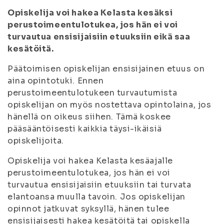
Opiskelija voi hakea Kelasta kesäksi
perustoimeentulotukea, jos hän ei voi
turvautua ensisijaisiin etuuksiin eikä saa
kesätöitä.
Päätoimisen opiskelijan ensisijainen etuus on
aina opintotuki. Ennen
perustoimeentulotukeen turvautumista
opiskelijan on myös nostettava opintolaina, jos
hänellä on oikeus siihen. Tämä koskee
pääsääntöisesti kaikkia täysi-ikäisiä
opiskelijoita.
Opiskelija voi hakea Kelasta kesäajalle
perustoimeentulotukea, jos hän ei voi
turvautua ensisijaisiin etuuksiin tai turvata
elantoansa muulla tavoin. Jos opiskelijan
opinnot jatkuvat syksyllä, hänen tulee
ensisijaisesti hakea kesätöitä tai opiskella