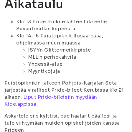
Aikataulu
Klo 13 Pride-kulkue lähtee liikkeelle
Suvantosillan kupeesta
Klo 14-16 Puistopiknik Ilosaaressa,
ohjelmassa muun muassa
ISYYn Glittermeikkipiste
MLL:n perhekahvila
Yhdessä-alue
Myyntikojuja
Puistopiknikin jälkeen Pohjois-Karjalan Seta
järjestää viralliset Pride-bileet Kerubissa klo 21
alkaen.
Liput Pride-bileisiin myydään
Kide.appissa.
Askartele siis kylttisi, pue haalarit päällesi ja
tule viihtymään muiden opiskelijoiden kanssa
Prideen!