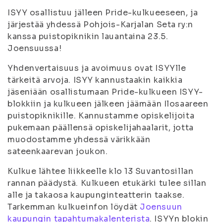
ISYY osallistuu jälleen Pride-kulkueeseen, ja
järjestää yhdessä Pohjois-Karjalan Seta ry:n
kanssa puistopiknikin lauantaina 23.5.
Joensuussa!
Yhdenvertaisuus ja avoimuus ovat ISYYlle
tärkeitä arvoja. ISYY kannustaakin kaikkia
jäseniään osallistumaan Pride-kulkueen ISYY-
blokkiin ja kulkueen jälkeen jäämään Ilosaareen
puistopiknikille. Kannustamme opiskelijoita
pukemaan päällensä opiskelijahaalarit, jotta
muodostamme yhdessä värikkään
sateenkaarevan joukon.
Kulkue lähtee liikkeelle klo 13 Suvantosillan
rannan päädystä. Kulkueen etukärki tulee sillan
alle ja takaosa kaupunginteatterin taakse.
Tarkemman kulkueinfon löydät
Joensuun
kaupungin tapahtumakalenterista
. ISYYn blokin