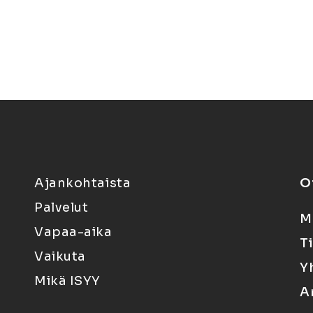
Ajankohtaista
O
Palvelut
M
Vapaa-aika
T
Vaikuta
Y
Mikä ISYY
A