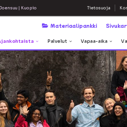
Kon
Joensuu | Kuopio
Tietosuoja
Materiaalipankki
Sivuka
Ajankohtaista
Palvelut
Vapaa-aika
Va