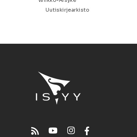
Wiikko-Ärsyke
Uutiskirjearkisto