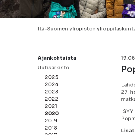
Itä-Suomen yliopiston ylioppilaskunt
Ajankohtaista
19.06
Po
Uutisarkisto
2025
2024
Lähd
2023
27. h
2022
matka
2021
ISYY 
2020
Popm
2019
2018
Lisät