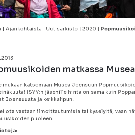
a
|
Ajankohtaista
|
Uutisarkisto
|
2020
|
Popmuusiko
.2013
pmuusikoiden matkassa Musea
e mukaan katsomaan Musea Joensuun Popmuusikoiden
einäkuuta! ISYY:n jäsenille hinta on sama kuin Poppari
t Joensuusta ja keikkalipun.
ei ota vastaan ilmoittautumisia tai kyselyitä, vaan 
uusikoiden puoleen.
ietoja: