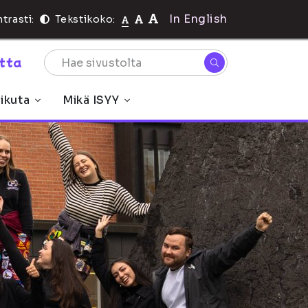
In English
trasti:
Tekstikoko:
rtta
ikuta
Mikä ISYY