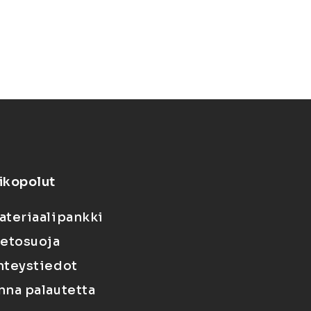
ikopolut
ateriaalipankki
ietosuoja
hteystiedot
nna palautetta