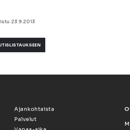
istu 23.9.2013
UTISLISTAUKSEEN
Ajankohtaista
O
Palvelut
M
Vapaa-aika