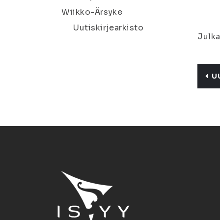
Wiikko-Ärsyke
Uutiskirjearkisto
Julka
U