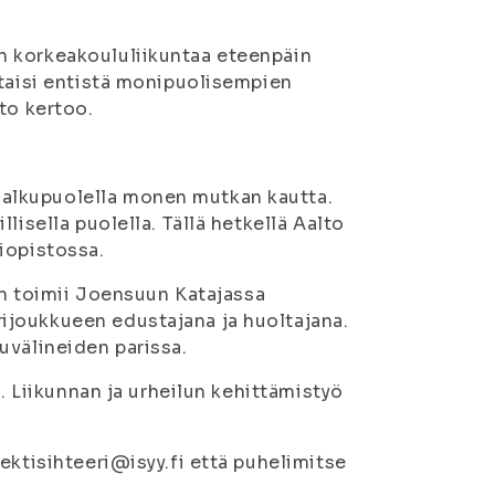
n korkeakoululiikuntaa eteenpäin
staisi entistä monipuolisempien
to kertoo.
alkupuolella monen mutkan kautta.
lisella puolella. Tällä hetkellä Aalto
iopistossa.
Hän toimii Joensuun Katajassa
ijoukkueen edustajana ja huoltajana.
uvälineiden parissa.
i. Liikunnan ja urheilun kehittämistyö
ektisihteeri@isyy.fi että puhelimitse