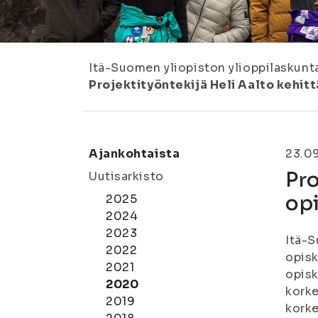
Itä-Suomen yliopiston ylioppilaskunt
Projektityöntekijä Heli Aalto kehit
Ajankohtaista
23.0
Pro
Uutisarkisto
opi
2025
2024
2023
Itä-S
2022
opisk
2021
opisk
2020
korke
2019
korke