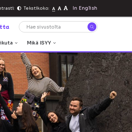
In English
trasti:
Tekstikoko:
rtta
ikuta
Mikä ISYY