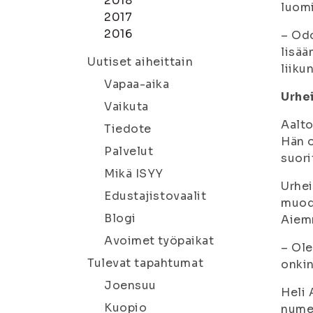
2018
luomi
2017
2016
– Odo
lisää
Uutiset aiheittain
liiku
Vapaa-aika
Urhei
Vaikuta
Aalt
Tiedote
Hän o
Palvelut
suori
Mikä ISYY
Urhei
Edustajistovaalit
muodo
Blogi
Aiemm
Avoimet työpaikat
– Ole
Tulevat tapahtumat
onkin
Joensuu
Heli 
Kuopio
nume