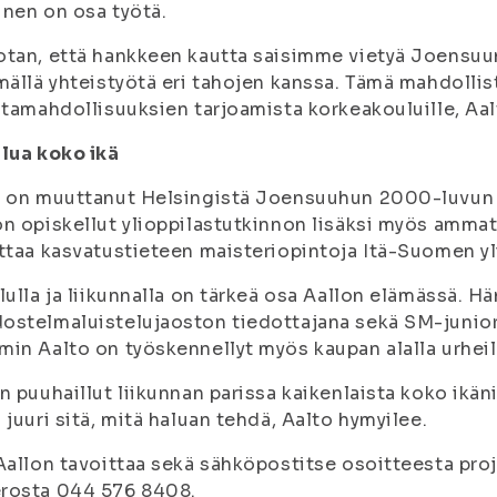
nen on osa työtä.
tan, että hankkeen kautta saisimme vietyä Joensuu
mällä yhteistyötä eri tahojen kanssa. Tämä mahdolli
ntamahdollisuuksien tarjoamista korkeakouluille, Aal
lua koko ikä
o on muuttanut Helsingistä Joensuuhun 2000-luvun 
n opiskellut ylioppilastutkinnon lisäksi myös ammatil
ttaa kasvatustieteen maisteriopintoja Itä-Suomen yl
lulla ja liikunnalla on tärkeä osa Aallon elämässä. 
stelmaluistelujaoston tiedottajana sekä SM-junior
in Aalto on työskennellyt myös kaupan alalla urheil
n puuhaillut liikunnan parissa kaikenlaista koko ikän
 juuri sitä, mitä haluan tehdä, Aalto hymyilee.
Aallon tavoittaa sekä sähköpostitse osoitteesta proj
rosta 044 576 8408.