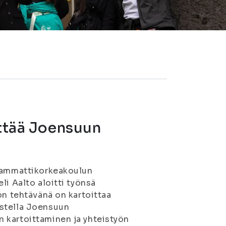
ittää Joensuun
a-ammattikorkeakoulun
li Aalto aloitti työnsä
on tehtävänä on kartoittaa
istella Joensuun
 kartoittaminen ja yhteistyön