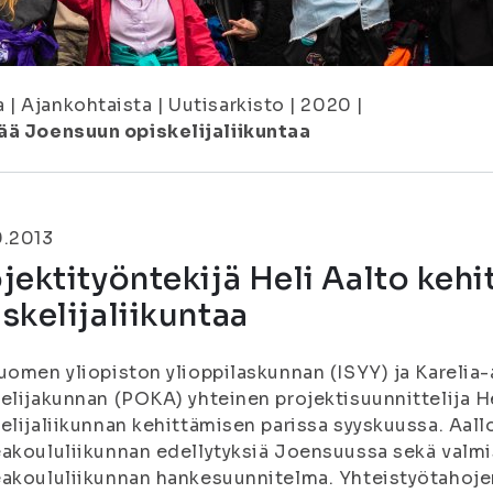
a
|
Ajankohtaista
|
Uutisarkisto
|
2020
|
tää Joensuun opiskelijaliikuntaa
9.2013
jektityöntekijä Heli Aalto keh
skelijaliikuntaa
uomen yliopiston ylioppilaskunnan (ISYY) ja Kareli
elijakunnan (POKA) yhteinen projektisuunnittelija He
elijaliikunnan kehittämisen parissa syyskuussa. Aall
akoululiikunnan edellytyksiä Joensuussa sekä valm
akoululiikunnan hankesuunnitelma. Yhteistyötahojen