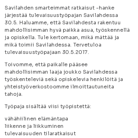
Savilahden smarteimmat ratkaisut -hanke
järjestää tulevaisuustyöpajan Savilahdessa
30.5. Haluamme, että Savilahdesta rakentuu
mahdollisimman hyvä paikka asua, työskennellä
ja opiskella. Tule kertomaan, mikä mättää ja
mikä toimii Savilahdessa. Tervetuloa
tulevaisuustyöpajaan 30.5.2017.
Toivomme, että paikalle pääsee
mahdollisimman laaja joukko Savilahdessa
työskenteleviä sekä opiskelevia henkilöitä ja
yhteistyöverkostoomme ilmoittautuneita
tahoja.
Työpaja sisältää viisi työpistettä:
vähähiilinen elämäntapa
liikenne ja liikkuminen
tulevaisuuden tilaratkaisut