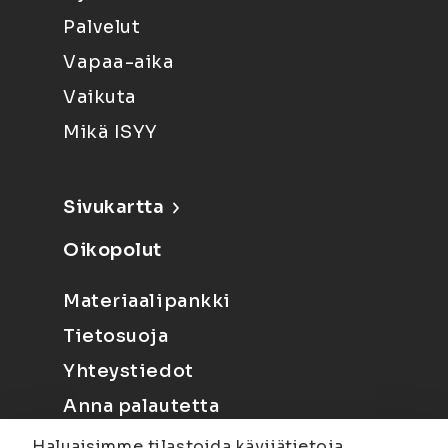
Palvelut
Vapaa-aika
Vaikuta
Mikä ISYY
Sivukartta
Oikopolut
Materiaalipankki
Tietosuoja
Yhteystiedot
Anna palautetta
Haluaisimme tilastoida kävijätietoja