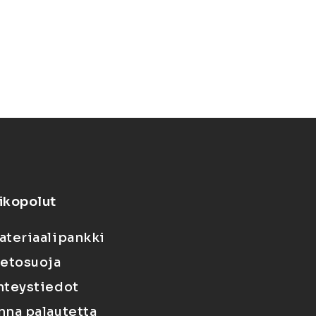
ikopolut
ateriaalipankki
ietosuoja
hteystiedot
nna palautetta