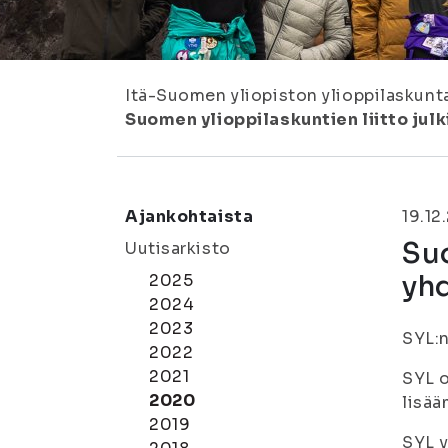
Itä-Suomen yliopiston ylioppilaskunt
Suomen ylioppilaskuntien liitto jul
Ajankohtaista
19.12
Suo
Uutisarkisto
yh
2025
2024
2023
SYL:n
2022
2021
SYL o
2020
lisä
2019
SYL v