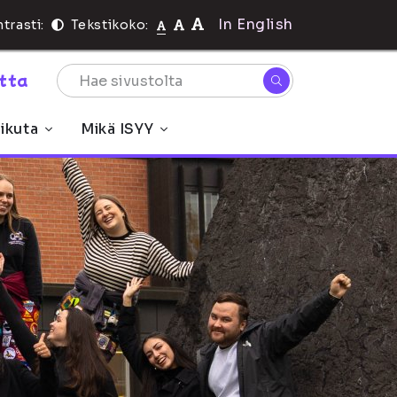
In English
trasti:
Tekstikoko:
rtta
ikuta
Mikä ISYY