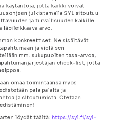
a käytäntöjä, jotta kaikki voivat
suusohjeen julkistamalla SYL sitoutuu
avuuden ja turvallisuuden kaikille
 läpileikkaava arvo.
man konkreettiset. Ne sisältävät
tapahtumaan ja vielä sen
itellään mm. sukupuolten tasa-arvoa,
pahtumanjärjestäjän check-list, jotta
helppoa.
imään omaa toimintaansa myös
istetään pala palalta ja
tahtoa ja sitoutumista. Otetaan
edistäminen!
rten löydät täältä:
https://syl.fi/syl-