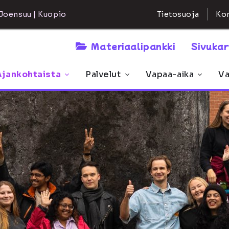
Kon
Joensuu | Kuopio
Tietosuoja
Materiaalipankki
Sivuka
Ajankohtaista
Palvelut
Vapaa-aika
Va