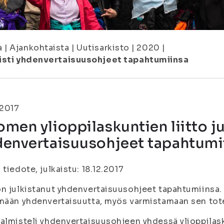
a
|
Ajankohtaista
|
Uutisarkisto
|
2020
|
kisti yhdenvertaisuusohjeet tapahtumiinsa
.2017
men ylioppilaskuntien liitto ju
denvertaisuusohjeet tapahtumi
 tiedote, julkaistu: 18.12.2017
n julkistanut yhdenvertaisuusohjeet tapahtumiinsa. 
ämään yhdenvertaisuutta, myös varmistamaan sen to
almisteli yhdenvertaisuusohjeen yhdessä ylioppilask