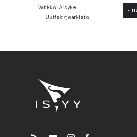
Wiikko-Ärsyke
U
Uutiskirjearkisto