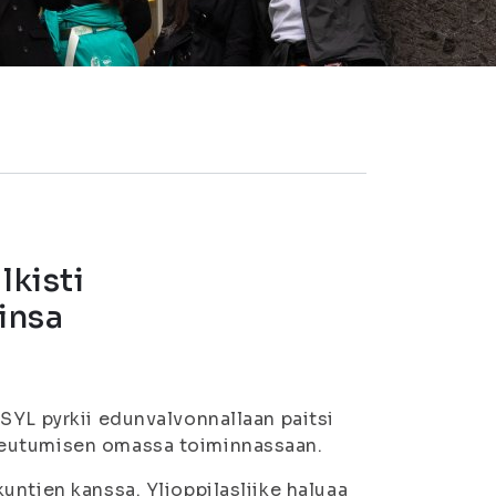
lkisti
insa
SYL pyrkii edunvalvonnallaan paitsi
teutumisen omassa toiminnassaan.
untien kanssa. Ylioppilasliike haluaa