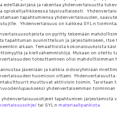
a edelläkävijänä ja rakentaa yhdenvertaisuutta tukevi
a opiskelijaliikkeessä täysivaltaisesti. Yhdenvertai
stamaan tapahtumiensa yhdenvertaisuuden, saavutett
istujille. Yhdenvertaisuus on kaikkea SYL:n toimintaa
vertaisuusohjeista on pyritty tekemään mahdollisim
ta tapahtuman suunnitteluun ja järjestämiseen, itse 
iseenkin aikaan. Temaattisista kokonaisuuksista käs
ttömyyttä ja kielivähemmistöjä. Mukaan on otettu ta
vertaisuuden toteuttaminen olisi mahdollisimman 
annustaa jäseniään ja kaikkia sidosryhmiään miett
vertaisuuden huomioon ottaen. Yhdenvertaisuutta ed
ntakulttuurit muuttuvat aktiivisin toimin. Tarvitaan 
nvuodenlupaukseksi yhdenvertaisemman toiminnan 
 yhdenvertaisuusohjeet tapahtumien järjestämistä va
nvertaisuusohje/
tai SYL:n
materiaalipankista
.