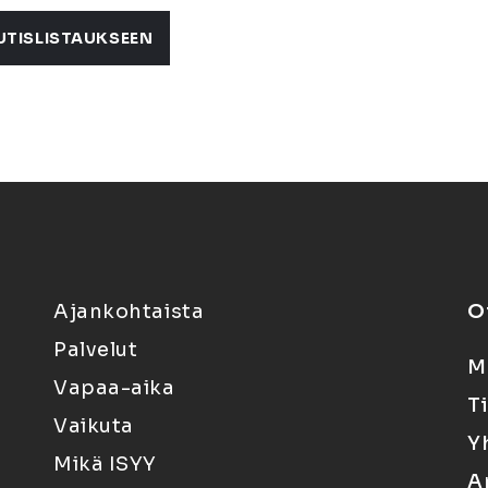
UTISLISTAUKSEEN
Ajankohtaista
O
Palvelut
M
Vapaa-aika
T
Vaikuta
Y
Mikä ISYY
A