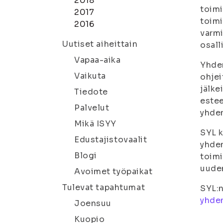
2018
toimi
2017
toimi
2016
varmi
Uutiset aiheittain
osall
Vapaa-aika
Yhden
Vaikuta
ohjei
jälke
Tiedote
estee
Palvelut
yhden
Mikä ISYY
SYL k
Edustajistovaalit
yhden
Blogi
toimi
uude
Avoimet työpaikat
Tulevat tapahtumat
SYL:n
yhde
Joensuu
Kuopio