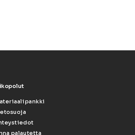
ikopolut
ateriaalipankki
ietosuoja
hteystiedot
nna palautetta