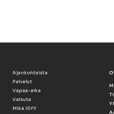
Ajankohtaista
O
Palvelut
M
Vapaa-aika
T
Vaikuta
Y
Mikä ISYY
A