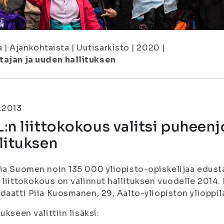
a
|
Ajankohtaista
|
Uutisarkisto
|
2020
|
tajan ja uuden hallituksen
.2013
:n liittokokous valitsi puheen
lituksen
ia Suomen noin 135 000 yliopisto-opiskelijaa edust
 liittokokous on valinnut hallituksen vuodelle 2014. 
daatti Piia Kuosmanen, 29, Aalto-yliopiston ylioppi
tukseen valittiin lisäksi: