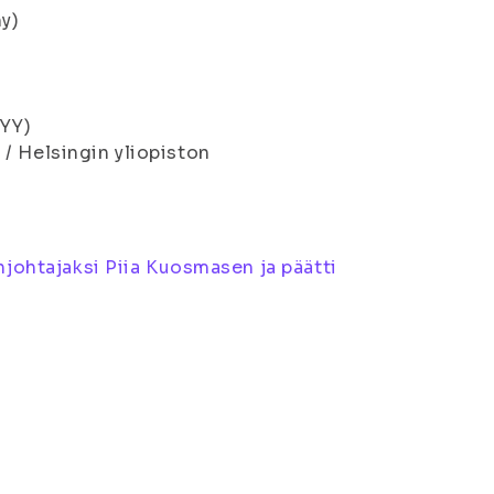
y)
HYY)
/ Helsingin yliopiston
njohtajaksi Piia Kuosmasen ja päätti