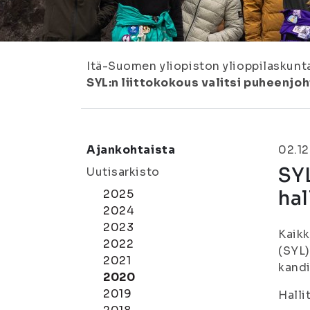
Itä-Suomen yliopiston ylioppilaskunt
SYL:n liittokokous valitsi puheenjoh
Ajankohtaista
02.12
SYL
Uutisarkisto
hal
2025
2024
2023
Kaikk
2022
(SYL)
2021
kandi
2020
2019
Halli