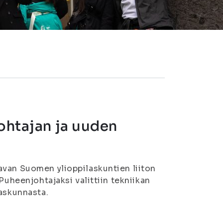
johtajan ja uuden
avan Suomen ylioppilaskuntien liiton
Puheenjohtajaksi valittiin tekniikan
laskunnasta.