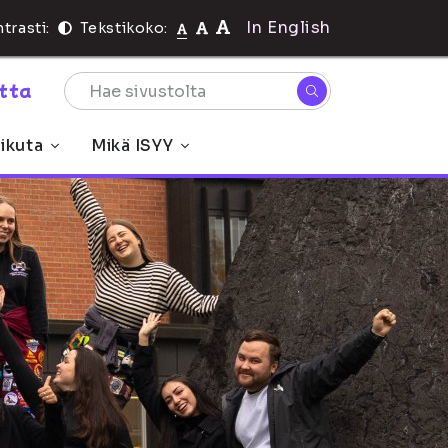
In English
trasti:
Tekstikoko:
rtta
ikuta
Mikä ISYY