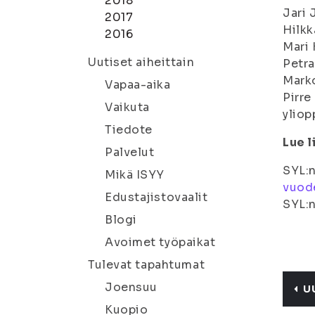
2018
Jari 
2017
Hilkk
2016
Mari 
Uutiset aiheittain
Petra
Marko
Vapaa-aika
Pirre
Vaikuta
yliop
Tiedote
Lue l
Palvelut
SYL:n
Mikä ISYY
vuod
Edustajistovaalit
SYL:n
Blogi
Avoimet työpaikat
Tulevat tapahtumat
Joensuu
U
Kuopio