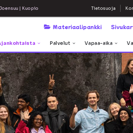
Kon
Joensuu | Kuopio
Tietosuoja
Materiaalipankki
Sivuka
Ajankohtaista
Palvelut
Vapaa-aika
Va