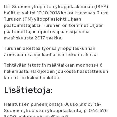
Itä-Suomen yliopiston ylioppilaskunnan (ISYY)
hallitus valitsi 10.10.2018 kokouksessaan Jussi
Turusen (TM) ylioppilaslehti Uljaan
päätoimittajaksi. Turunen on toiminut Uljaan
päätoimittajan opintovapaan sijaisena
maaliskuusta 2017 saakka.
Turunen aloittaa työnsä ylioppilaskunnan
Joensuun kampuksella marraskuun alussa.
Tehtävään jätettiin määräaikaan mennessä 6
hakemusta. Hakijoiden joukosta haastatteluun
kutsuttiin kaksi henkilöä.
Lisätietoja:
Hallituksen puheenjohtaja Juuso Sikiö, Itä-
Suomen yliopiston ylioppilaskunta, p. 044 576
8400, puheenjohtaja@isyy.fi