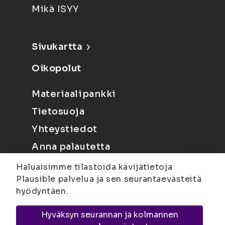
Mikä ISYY
Sivukartta
Oikopolut
Materiaalipankki
Tietosuoja
Yhteystiedot
Anna palautetta
Haluaisimme tilastoida kävijätietoja
Plausible palvelua ja sen seurantaevästeitä
hyödyntäen.
Hyväksyn seurannan ja kolmannen
Joensuu
Suvantokatu 6, 80100 Joensuu |