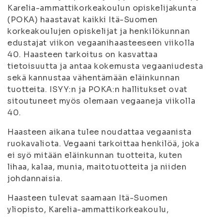
Karelia-ammattikorkeakoulun opiskelijakunta
(POKA) haastavat kaikki Itä-Suomen
korkeakoulujen opiskelijat ja henkilökunnan
edustajat viikon vegaanihaasteeseen viikolla
40. Haasteen tarkoitus on kasvattaa
tietoisuutta ja antaa kokemusta vegaaniudesta
sekä kannustaa vähentämään eläinkunnan
tuotteita. ISYY:n ja POKA:n hallitukset ovat
sitoutuneet myös olemaan vegaaneja viikolla
40.
Haasteen aikana tulee noudattaa vegaanista
ruokavaliota. Vegaani tarkoittaa henkilöä, joka
ei syö mitään eläinkunnan tuotteita, kuten
lihaa, kalaa, munia, maitotuotteita ja niiden
johdannaisia.
Haasteen tulevat saamaan Itä-Suomen
yliopisto, Karelia-ammattikorkeakoulu,