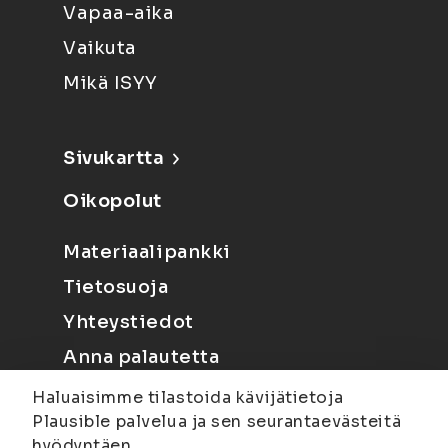
Vapaa-aika
Vaikuta
Mikä ISYY
Sivukartta
Oikopolut
Materiaalipankki
Tietosuoja
Yhteystiedot
Anna palautetta
Haluaisimme tilastoida kävijätietoja
Plausible palvelua ja sen seurantaevästeitä
hyödyntäen.