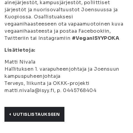
ainejärjestöt, kampusjärjestöt, poliittiset
järjestöt ja nuorisovaltuustot Joensuussa ja
Kuopiossa. Osallistuaksesi
vegaanihaasteeseen ota vapaamuotoinen kuva
vegaanihaasteesta ja postaa Facebookiin,
Twitteriin tai Instagramiin
#VeganISYYPOKA
Lisätietoja:
Matti Nivala
Hallituksen 1. varapuheenjohtaja ja Joensuun
kampuspuheenjohtaja
Terveys, liikunta ja OKKK-projekti
matti.nivala@isyy.fi, p.
0445768404
UUTISLISTAUKSEEN