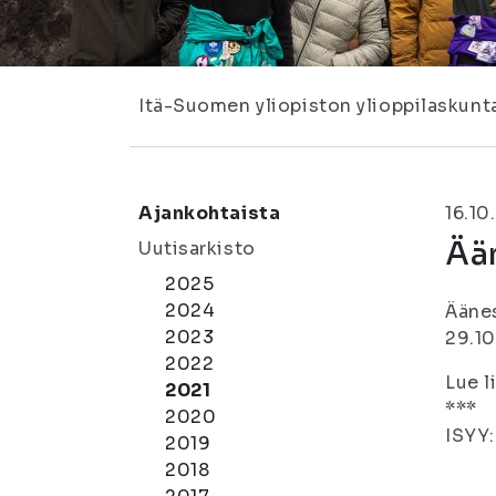
Itä-Suomen yliopiston ylioppilaskunt
Ajankohtaista
16.10
Ää
Uutisarkisto
2025
2024
Äänes
2023
29.10
2022
Lue l
2021
***
2020
ISYY:
2019
2018