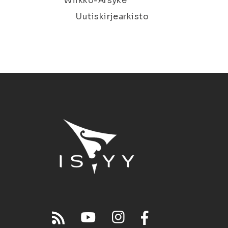
Wiikko-Ärsyke
Uutiskirjearkisto