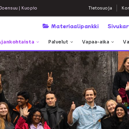
Kon
Joensuu | Kuopio
Tietosuoja
Materiaalipankki
Sivuka
Ajankohtaista
Palvelut
Vapaa-aika
Va