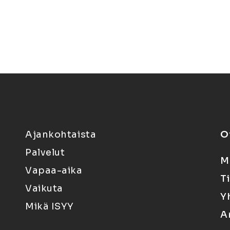
Ajankohtaista
O
Palvelut
M
Vapaa-aika
T
Vaikuta
Y
Mikä ISYY
A