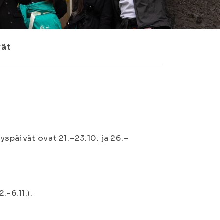
vät
späivät ovat 21.–23.10. ja 26.–
-6.11.).