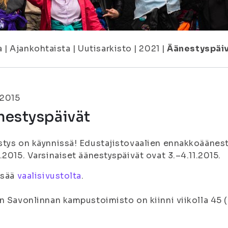
a
|
Ajankohtaista
|
Uutisarkisto
|
2021
|
Äänestyspäi
.2015
nestyspäivät
tys on käynnissä! Edustajistovaalien ennakkoäänesty
.2015. Varsinaiset äänestyspäivät ovat 3.–4.11.2015.
isää
vaalisivustolta
.
n Savonlinnan kampustoimisto on kiinni viikolla 45 (2.