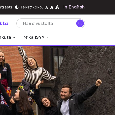
In English
trasti:
Tekstikoko:
rtta
ikuta
Mikä ISYY