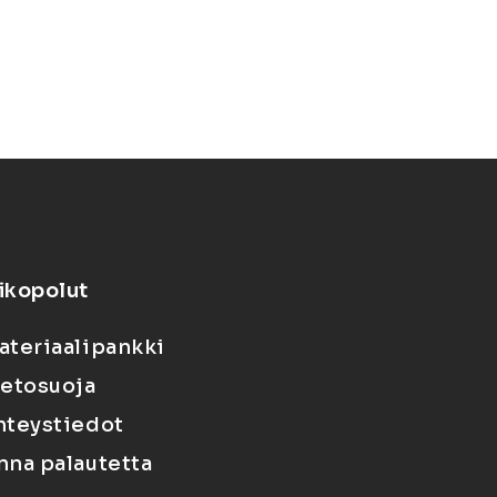
ikopolut
ateriaalipankki
ietosuoja
hteystiedot
nna palautetta