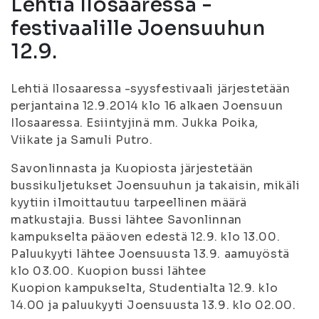
Lehtiä Ilosaaressa -
festivaalille Joensuuhun
12.9.
Lehtiä Ilosaaressa -syysfestivaali järjestetään
perjantaina 12.9.2014 klo 16 alkaen Joensuun
Ilosaaressa. Esiintyjinä mm. Jukka Poika,
Viikate ja Samuli Putro.
Savonlinnasta ja Kuopiosta järjestetään
bussikuljetukset Joensuuhun ja takaisin, mikäli
kyytiin ilmoittautuu tarpeellinen määrä
matkustajia. Bussi lähtee Savonlinnan
kampukselta pääoven edestä 12.9. klo 13.00.
Paluukyyti lähtee Joensuusta 13.9. aamuyöstä
klo 03.00. Kuopion bussi lähtee
Kuopion kampukselta, Studentialta 12.9. klo
14.00 ja paluukyyti Joensuusta 13.9. klo 02.00.