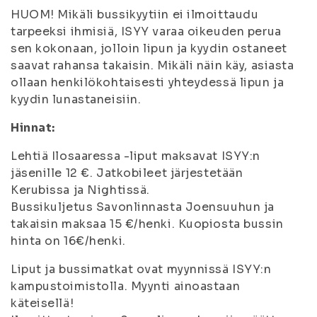
HUOM! Mikäli bussikyytiin ei ilmoittaudu
tarpeeksi ihmisiä, ISYY varaa oikeuden perua
sen kokonaan, jolloin lipun ja kyydin ostaneet
saavat rahansa takaisin. Mikäli näin käy, asiasta
ollaan henkilökohtaisesti yhteydessä lipun ja
kyydin lunastaneisiin.
Hinnat:
Lehtiä Ilosaaressa -liput maksavat ISYY:n
jäsenille 12 €. Jatkobileet järjestetään
Kerubissa ja Nightissä.
Bussikuljetus Savonlinnasta Joensuuhun ja
takaisin maksaa 15 €/henki. Kuopiosta bussin
hinta on 16€/henki.
Liput ja bussimatkat ovat myynnissä ISYY:n
kampustoimistolla. Myynti ainoastaan
käteisellä!