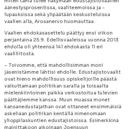
miten tämä tulee näkymään edustajistovaalien
äänestysprosentissa, vaaliteemoissa ja -
lupauksissa sekä ylipäätään keskusteluissa
vaalien alla, Arosanervo huomauttaa.
Vaalien ehdokasasettelu päättyy ensi viikon
perjantaina 25.9. Edellisvaaleissa vuonna 2013
ehdolla oli yhteensä 141 ehdokasta 11 eri
vaaliliitosta.
– Toivomme, että mahdollisimman moni
jäsenistämme lähtisi ehdolle. Edustajistovaalit
ovat hieno mahdollisuus opiskelijoille päästä
vaikuttamaan politiikan saralla ja toisaalta
mielenkiintoinen paikka verkostoitua tulevien
päättäjiemme kanssa. Muun muassa monet
kansanedustajathan ovat ottaneet ensimmäisiä
askeliaan politiikan kentällä nimenomaan
ylioppilaskuntien edustajistoissa. Esimerkkinä
mainittakoon aikoinaan Joensuun