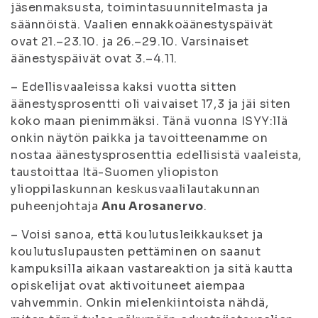
jäsenmaksusta, toimintasuunnitelmasta ja
säännöistä. Vaalien ennakkoäänestyspäivät
ovat 21.–23.10. ja 26.–29.10. Varsinaiset
äänestyspäivät ovat 3.–4.11.
– Edellisvaaleissa kaksi vuotta sitten
äänestysprosentti oli vaivaiset 17,3 ja jäi siten
koko maan pienimmäksi. Tänä vuonna ISYY:llä
onkin näytön paikka ja tavoitteenamme on
nostaa äänestysprosenttia edellisistä vaaleista,
taustoittaa Itä-Suomen yliopiston
ylioppilaskunnan keskusvaalilautakunnan
puheenjohtaja
Anu Arosanervo
.
– Voisi sanoa, että koulutusleikkaukset ja
koulutuslupausten pettäminen on saanut
kampuksilla aikaan vastareaktion ja sitä kautta
opiskelijat ovat aktivoituneet aiempaa
vahvemmin. Onkin mielenkiintoista nähdä,