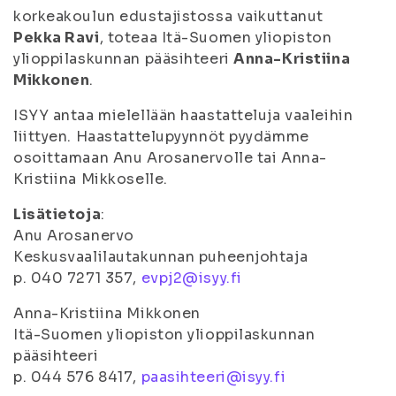
korkeakoulun edustajistossa vaikuttanut
Pekka Ravi
, toteaa Itä-Suomen yliopiston
ylioppilaskunnan pääsihteeri
Anna-Kristiina
Mikkonen
.
ISYY antaa mielellään haastatteluja vaaleihin
liittyen. Haastattelupyynnöt pyydämme
osoittamaan Anu Arosanervolle tai Anna-
Kristiina Mikkoselle.
Lisätietoja
:
Anu Arosanervo
Keskusvaalilautakunnan puheenjohtaja
p. 040 7271 357,
evpj2@isyy.fi
Anna-Kristiina Mikkonen
Itä-Suomen yliopiston ylioppilaskunnan
pääsihteeri
p. 044 576 8417,
paasihteeri@isyy.fi