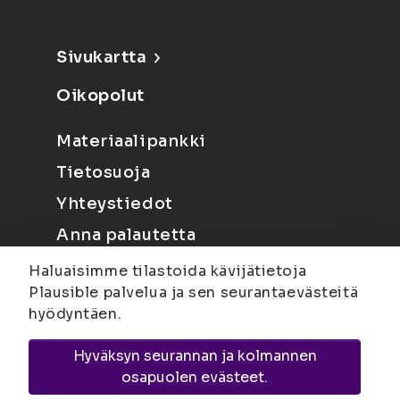
Sivukartta
Oikopolut
Materiaalipankki
Tietosuoja
Yhteystiedot
Anna palautetta
Haluaisimme tilastoida kävijätietoja
Plausible palvelua ja sen seurantaevästeitä
hyödyntäen.
Hyväksyn seurannan ja kolmannen
Joensuu
Suvantokatu 6, 80100 Joensuu |
osapuolen evästeet.
Kuopio
Yliopistonranta 15, PL 1627, 70211