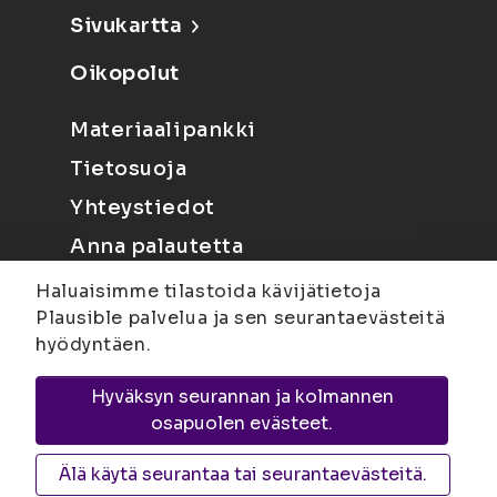
Sivukartta
Oikopolut
Materiaalipankki
Tietosuoja
Yhteystiedot
Anna palautetta
Haluaisimme tilastoida kävijätietoja
Plausible palvelua ja sen seurantaevästeitä
hyödyntäen.
Hyväksyn seurannan ja kolmannen
Joensuu
Suvantokatu 6, 80100 Joensuu |
osapuolen evästeet.
Kuopio
Yliopistonranta 15, PL 1627, 70211
Kuopio
Älä käytä seurantaa tai seurantaevästeitä.