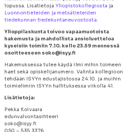
lopussa. Lisätietoja
Yliopistokollegiosta
ja
Luonnontieteiden ja metsätieteiden
tiedekunnan tiedekuntaneuvostosta
.
Ylioppilaskunta toivoo vapaamuotoista
hakemusta ja mahdollista ansioluetteloa
kyseisiin toimiin 7.10. kello 23.59 mennessä
osoitteeseen soko@isyy.fi
Hakemuksessa tulee käydä ilmi mihin toimeen
haet sekä opiskelijanumero. Valinta kollegioon
tehdään ISYYn edustajistossa 24.10. ja muihin
toimielimiin ISYYn hallituksessa viikolla 41.
Lisätietoja:
Pekka Koivaara
edunvalvontasihteeri
soko@isyy.fi
050 – 535 3376