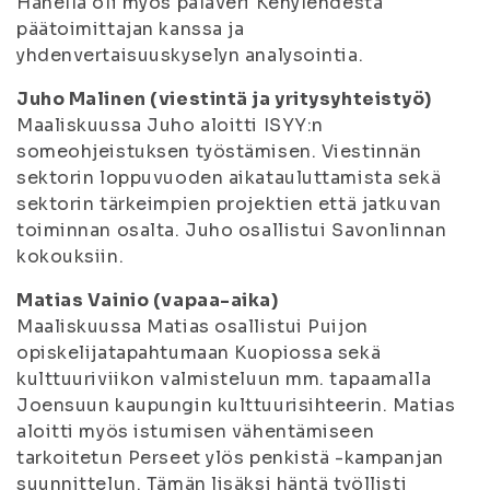
Hänellä oli myös palaveri Kehylehdestä
päätoimittajan kanssa ja
yhdenvertaisuuskyselyn analysointia.
Juho Malinen (viestintä ja yritysyhteistyö)
Maaliskuussa Juho aloitti ISYY:n
someohjeistuksen työstämisen. Viestinnän
sektorin loppuvuoden aikatauluttamista sekä
sektorin tärkeimpien projektien että jatkuvan
toiminnan osalta. Juho osallistui Savonlinnan
kokouksiin.
Matias Vainio (vapaa-aika)
Maaliskuussa Matias osallistui Puijon
opiskelijatapahtumaan Kuopiossa sekä
kulttuuriviikon valmisteluun mm. tapaamalla
Joensuun kaupungin kulttuurisihteerin. Matias
aloitti myös istumisen vähentämiseen
tarkoitetun Perseet ylös penkistä -kampanjan
suunnittelun. Tämän lisäksi häntä työllisti