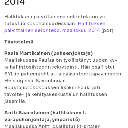
2014
Hallituksen päivittäiseen selontekoon voit
tutustua kokonaisuudessaan:
Hallituksen
päivittäinen selonteko, maaliskuu 2014
(pdf)
Tiivistelmä
Paula Martikainen (puheenjohtaja)
Maaliskuussa Paulaa on työllistänyt uuden kv-
ja hallintosihteerin rekrytointi. Hän osallistui
SYL:in puheenjohtja- ja pääsihteeritapaamiseen
Helsingissä. Savonlinnan
edustajistokokouksen lisäksi Paula piti
tavoite- ja kehityskeskustelun hallituksen
jäsenille.
Antti Saarelainen (hallituksen 1.
varapuhenjohtaja, ympäristö)
Maaliskuussa Antti osallistui Pj-sitsien