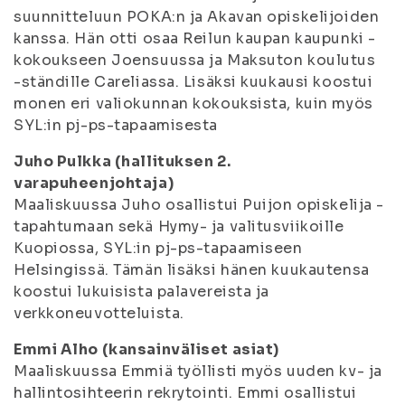
suunnitteluun POKA:n ja Akavan opiskelijoiden
kanssa. Hän otti osaa Reilun kaupan kaupunki -
kokoukseen Joensuussa ja Maksuton koulutus
-ständille Careliassa. Lisäksi kuukausi koostui
monen eri valiokunnan kokouksista, kuin myös
SYL:in pj-ps-tapaamisesta
Juho Pulkka (hallituksen 2.
varapuheenjohtaja)
Maaliskuussa Juho osallistui Puijon opiskelija -
tapahtumaan sekä Hymy- ja valitusviikoille
Kuopiossa, SYL:in pj-ps-tapaamiseen
Helsingissä. Tämän lisäksi hänen kuukautensa
koostui lukuisista palavereista ja
verkkoneuvotteluista.
Emmi Alho (kansainväliset asiat)
Maaliskuussa Emmiä työllisti myös uuden kv- ja
hallintosihteerin rekrytointi. Emmi osallistui