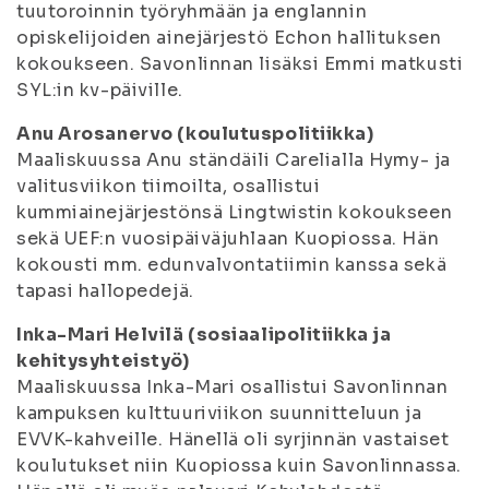
tuutoroinnin työryhmään ja englannin
opiskelijoiden ainejärjestö Echon hallituksen
kokoukseen. Savonlinnan lisäksi Emmi matkusti
SYL:in kv-päiville.
Anu Arosanervo (koulutuspolitiikka)
Maaliskuussa Anu ständäili Carelialla Hymy- ja
valitusviikon tiimoilta, osallistui
kummiainejärjestönsä Lingtwistin kokoukseen
sekä UEF:n vuosipäiväjuhlaan Kuopiossa. Hän
kokousti mm. edunvalvontatiimin kanssa sekä
tapasi hallopedejä.
Inka-Mari Helvilä (sosiaalipolitiikka ja
kehitysyhteistyö)
Maaliskuussa Inka-Mari osallistui Savonlinnan
kampuksen kulttuuriviikon suunnitteluun ja
EVVK-kahveille. Hänellä oli syrjinnän vastaiset
koulutukset niin Kuopiossa kuin Savonlinnassa.