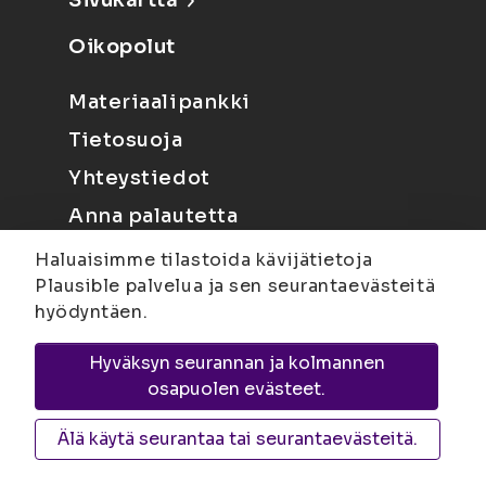
Sivukartta
Oikopolut
Materiaalipankki
Tietosuoja
Yhteystiedot
Anna palautetta
Haluaisimme tilastoida kävijätietoja
Plausible palvelua ja sen seurantaevästeitä
hyödyntäen.
Hyväksyn seurannan ja kolmannen
Joensuu
Suvantokatu 6, 80100 Joensuu |
osapuolen evästeet.
Kuopio
Yliopistonranta 15, PL 1627, 70211
Kuopio
Älä käytä seurantaa tai seurantaevästeitä.