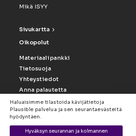
Mikä ISYY
Sivukartta
Oikopolut
Materiaalipankki
Tietosuoja
Yhteystiedot
Anna palautetta
Haluaisimme tilastoida kävijätietoja
Plausible palvelua ja sen seurantaevästeitä
hyödyntäen.
Hyväksyn seurannan ja kolmannen
Joensuu
Suvantokatu 6, 80100 Joensuu |