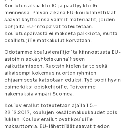
Koulutus alkaa klo 10 ja päättyy klo 16
mennessä. Päivän aikana EU-koululähettiläät
saavat käyttöönsä valmiit materiaalit, joiden
pohjalta EU-infopäivät toteutetaan.
Koulutuspäivästä ei makseta palkkiota, mutta
osallistujille matkakulut korvataan.
Odotamme kouluvierailijoilta kiinnostusta EU-
asioihin sekä yhteiskunnalliseen
vaikuttamiseen. Ruotsin kielen taito sekä
aikaisempi kokemus nuorten ryhmien
ohjaamisesta katsotaan eduksi. Työ sopii hyvin
esimerkiksi opiskelijoille. Toivomme
hakemuksia ympäri Suomea.
Kouluvierailut toteutetaan ajalla 1.5.–
22.12.2017, koulujen kesälomakuukaudet pois
lukien. Kouluvierailut ovat kouluille
maksuttomia. EU-lähettiläät saavat tiedon