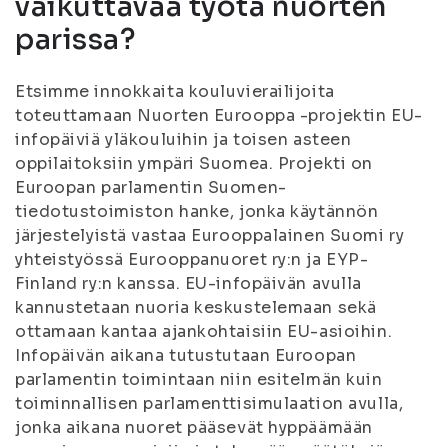
vaikuttavaa työtä nuorten
parissa?
Etsimme innokkaita kouluvierailijoita
toteuttamaan Nuorten Eurooppa -projektin EU-
infopäiviä yläkouluihin ja toisen asteen
oppilaitoksiin ympäri Suomea. Projekti on
Euroopan parlamentin Suomen-
tiedotustoimiston hanke, jonka käytännön
järjestelyistä vastaa Eurooppalainen Suomi ry
yhteistyössä Eurooppanuoret ry:n ja EYP-
Finland ry:n kanssa. EU-infopäivän avulla
kannustetaan nuoria keskustelemaan sekä
ottamaan kantaa ajankohtaisiin EU-asioihin.
Infopäivän aikana tutustutaan Euroopan
parlamentin toimintaan niin esitelmän kuin
toiminnallisen parlamenttisimulaation avulla,
jonka aikana nuoret pääsevät hyppäämään