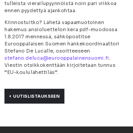
tulleista vierailupyynnöistä noin pari viikkoa
ennen pyydettyä ajankohtaa.
Kiinnostuitko? Lähetä vapaamuotoinen
hakemus ansioluettelon kera pdf-muodossa
1.8.2017 mennessä, sähköpostitse
Eurooppalaisen Suomen hankekoordinaattori
Stefano De Lucalle, osoitteeseen
stefano.deluca@eurooppalainensuomi.fi
.
Viestin otsikkokenttään kirjoitetaan tunnus
”EU-koululähettiläs”.
UUTISLISTAUKSEEN