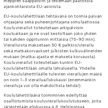
meppien saappaisiin ja tekemään päätöksiä
ajankohtaisista EU-asioista.
EU-koululähettilään tehtävänä on toimia päivän
ohjaajana sekä puheenjohtajana simulaatiossa.
Kouluvierailut toteutetaan arkipäivisin
kouluaikaan ja ne ovat kestoltaan joko yhden
tai kahden oppitunnin mittaisia (75–90 min).
Vierailuista maksetaan 50 € palkkio/vierailu
sekä matkakorvaukset julkisten kulkuvälineiden
mukaan (matka-ajasta ei makseta korvausta).
Kouluvierailut toteutetaan kunkin EU-
koululähettilään omalla lähialueella. Yhdelle
EU-koululähettiläälle tulevien vierailujen määrä
on noin 1–3 vierailua/lukukausi (enemmänkin
vierailuja voi olla mahdollista tehdä!).
Koululähettiläänä toimiminen edellyttää
osallistumista kouluvierailukoulutukseen, joita
järjestetään elokuussa 4.8. Helsingissä.