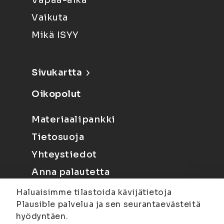
Vapaa-aika
Vaikuta
Mikä ISYY
Sivukartta
Oikopolut
Materiaalipankki
Tietosuoja
Yhteystiedot
Anna palautetta
Haluaisimme tilastoida kävijätietoja
Plausible palvelua ja sen seurantaevästeitä
hyödyntäen.