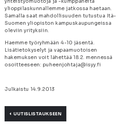
yhteistyömuotoja ja -kumppaneita
ylioppilaskunnallemme jatkossa haetaan.
Samalla saat mahdollisuuden tutustua Itä-
Suomen yliopiston kampuskaupungeissa
oleviin yrityksiin.
Haemme työryhmään 4-10 jäsentä.
Lisätietokyselyt ja vapaamuotoisen
hakemuksen voit lähettää 18.2. mennessä
osoitteeseen: puheenjohtaja@isyy.fi
Julkaistu 14.9.2013
UUTISLISTAUKSEEN