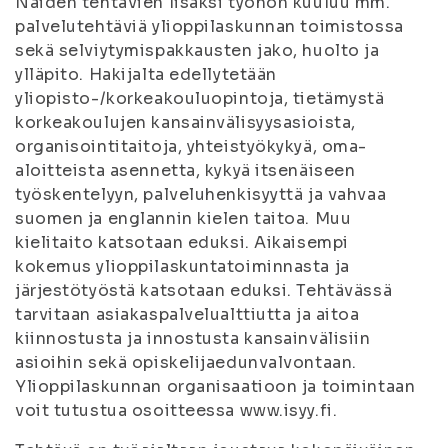
Näiden tehtävien lisäksi työhön kuuluu mm.
palvelutehtäviä ylioppilaskunnan toimistossa
sekä selviytymispakkausten jako, huolto ja
ylläpito. Hakijalta edellytetään
yliopisto-/korkeakouluopintoja, tietämystä
korkeakoulujen kansainvälisyysasioista,
organisointitaitoja, yhteistyökykyä, oma-
aloitteista asennetta, kykyä itsenäiseen
työskentelyyn, palveluhenkisyyttä ja vahvaa
suomen ja englannin kielen taitoa. Muu
kielitaito katsotaan eduksi. Aikaisempi
kokemus ylioppilaskuntatoiminnasta ja
järjestötyöstä katsotaan eduksi. Tehtävässä
tarvitaan asiakaspalvelualttiutta ja aitoa
kiinnostusta ja innostusta kansainvälisiin
asioihin sekä opiskelijaedunvalvontaan.
Ylioppilaskunnan organisaatioon ja toimintaan
voit tutustua osoitteessa www.isyy.fi.