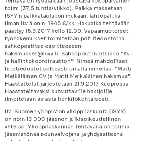
Tehtävä on työajaltaan joustava kokopäiväinen
toimi (37,5 tuntia/viikko). Palkka maksetaan
ISYY:n palkkataulukon mukaan, lähtöpalkka
ilman lisiä on n. 1945 €/kk. Hakuaika tehtävään
päättyy 15.9.2017 kello 12.00. Vapaamuotoiset
työhakemukset toimitetaan pdf-tiedostoina
sähköpostitse osoitteeseen:
hakemukset@isyy.fi. Sähköpostiin otsikko ”Kv-
ja hallintokoordinaattori”. Nimeä mahdolliset
liitetiedostot selkeästi omalla nimelläsi “Matti
Meikäläinen CV ja Matti Meikäläinen hakemus”.
Haastattelut järjestetään 21.9.2017 Kuopiossa.
Haastateltavaksi kutsuttaville hakijoille
ilmoitetaan asiasta henkilökohtaisesti.
Itä-Suomen yliopiston ylioppilaskunta (ISYY)
on noin 13 000 jäsenen julkisoikeudellinen
yhteisö. Ylioppilaskunnan tehtävänä on toimia
jäsenistönsä edunvalvojana ja yhdyssiteenä