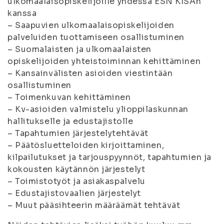
ulkomaalaisopiskelijoille yhdessä ESN KISAn
kanssa
– Saapuvien ulkomaalaisopiskelijoiden
palveluiden tuottamiseen osallistuminen
– Suomalaisten ja ulkomaalaisten
opiskelijoiden yhteistoiminnan kehittäminen
– Kansainvälisten asioiden viestintään
osallistuminen
– Toimenkuvan kehittäminen
– Kv-asioiden valmistelu ylioppilaskunnan
hallitukselle ja edustajistolle
– Tapahtumien järjestelytehtävät
– Päätösluetteloiden kirjoittaminen,
kilpailutukset ja tarjouspyynnöt, tapahtumien ja
kokousten käytännön järjestelyt
– Toimistotyöt ja asiakaspalvelu
– Edustajistovaalien järjestelyt
– Muut pääsihteerin määräämät tehtävät