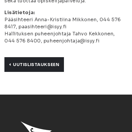
sekä tuottaa opiskelijapalveluja.
Lisätietoja:
Pääsihteeri Anna-Kristiina Mikkonen, 044 576
8417, paasihteeri@isyy.fi
Hallituksen puheenjohtaja Tahvo Kekkonen,
044 576 8400, puheenjohtaja@isyy.fi
UUTISLISTAUKSEEN