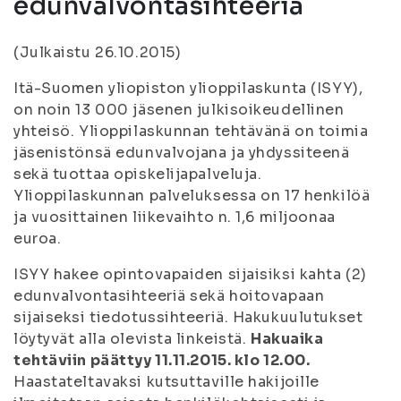
edunvalvontasihteeriä
(Julkaistu 26.10.2015)
Itä-Suomen yliopiston ylioppilaskunta (ISYY),
on noin 13 000 jäsenen julkisoikeudellinen
yhteisö. Ylioppilaskunnan tehtävänä on toimia
jäsenistönsä edunvalvojana ja yhdyssiteenä
sekä tuottaa opiskelijapalveluja.
Ylioppilaskunnan palveluksessa on 17 henkilöä
ja vuosittainen liikevaihto n. 1,6 miljoonaa
euroa.
ISYY hakee opintovapaiden sijaisiksi kahta (2)
edunvalvontasihteeriä sekä hoitovapaan
sijaiseksi tiedotussihteeriä. Hakukuulutukset
löytyvät alla olevista linkeistä.
Hakuaika
tehtäviin päättyy 11.11.2015. klo 12.00.
Haastateltavaksi kutsuttaville hakijoille