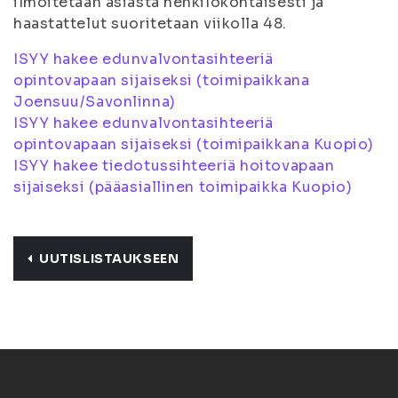
ilmoitetaan asiasta henkilökohtaisesti ja
haastattelut suoritetaan viikolla 48.
ISYY hakee edunvalvontasihteeriä
opintovapaan sijaiseksi (toimipaikkana
Joensuu/Savonlinna)
ISYY hakee edunvalvontasihteeriä
opintovapaan sijaiseksi (toimipaikkana Kuopio)
ISYY hakee tiedotussihteeriä hoitovapaan
sijaiseksi (pääasiallinen toimipaikka Kuopio)
UUTISLISTAUKSEEN