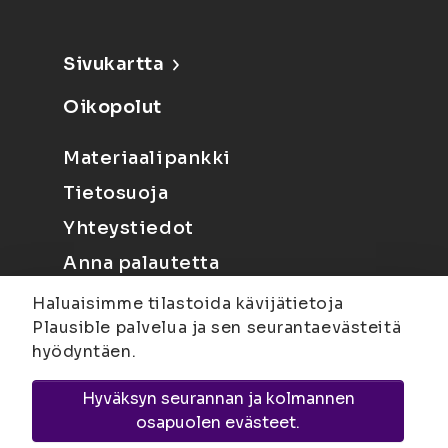
Sivukartta
Oikopolut
Materiaalipankki
Tietosuoja
Yhteystiedot
Anna palautetta
Haluaisimme tilastoida kävijätietoja
Plausible palvelua ja sen seurantaevästeitä
hyödyntäen.
Hyväksyn seurannan ja kolmannen
Joensuu
Suvantokatu 6, 80100 Joensuu |
osapuolen evästeet.
Kuopio
Yliopistonranta 15, PL 1627, 70211