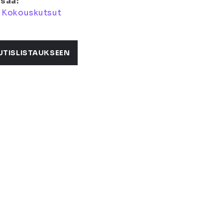
isää:
:
Kokouskutsut
UTISLISTAUKSEEN