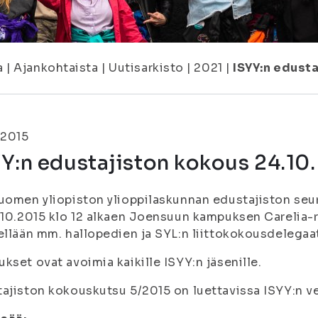
a
|
Ajankohtaista
|
Uutisarkisto
|
2021
|
ISYY:n edusta
.2015
Y:n edustajiston kokous 24.10.
uomen yliopiston ylioppilaskunnan edustajiston seu
.10.2015 klo 12 alkaen Joensuun kampuksen Carelia
ellään mm. hallopedien ja SYL:n liittokokousdelegaat
kset ovat avoimia kaikille ISYY:n jäsenille.
ajiston kokouskutsu 5/2015 on luettavissa ISYY:n ve