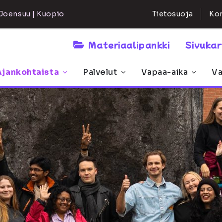
Kon
Joensuu | Kuopio
Tietosuoja
Materiaalipankki
Sivuka
Ajankohtaista
Palvelut
Vapaa-aika
Va