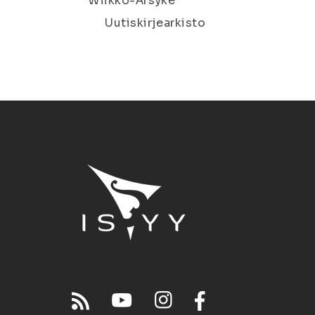
Wiikko-Ärsyke
Uutiskirjearkisto