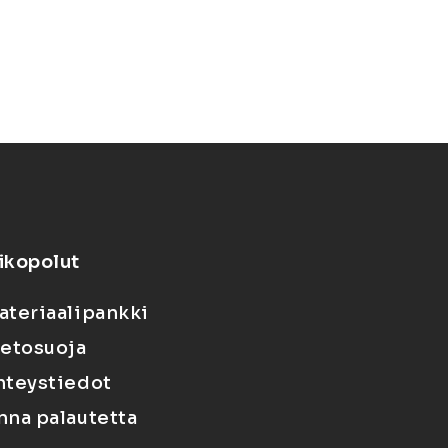
ikopolut
ateriaalipankki
ietosuoja
hteystiedot
nna palautetta