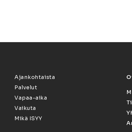
Ajankohtaista
O
Palvelut
M
Vapaa-aika
T
Vaikuta
Y
Mikä ISYY
A