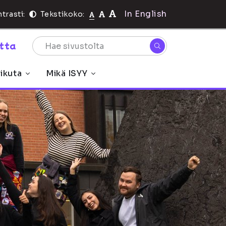
In English
trasti:
Tekstikoko:
rtta
ikuta
Mikä ISYY