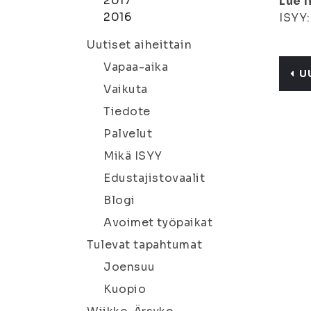
2017
Lue l
2016
ISYY
Uutiset aiheittain
Vapaa-aika
U
Vaikuta
Tiedote
Palvelut
Mikä ISYY
Edustajistovaalit
Blogi
Avoimet työpaikat
Tulevat tapahtumat
Joensuu
Kuopio