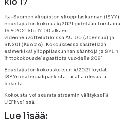
klo 17
Itä-Suomen yliopiston ylioppilaskunnan (ISYY)
edustajiston kokous 4/2021 pidetään torstaina
16.9.2021 klo 17.00 alkaen
videoneuvottelutiloissa AU100 (Joensuu) ja
SN201 (Kuopio). Kokouksessa käsitellään
esimerkiksi ylioppilaskunnan sääntöjä ja SYL:n
liittokokousdelegaatiota vuodelle 2021.
Edustajiston kokouskutsun 4/2021 löydät
ISYYn materiaalipankista tai alla olevasta
linkistä.
Kokousta voi seurata streamin välityksellä
UEFlive1:ssä.
Lue lisää: