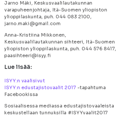
Jarno Mäki, Keskusvaalilautakunnan
varapuheenjohtaja, Itä-Suomen yliopiston
ylioppilaskunta, puh. 044 083 2100,
jarno.maki@gmail.com
Anna-Kristiina Mikkonen,
Keskusvaalilautakunnan sihteeri, Itä-Suomen
yliopiston ylioppilaskunta, puh. 044 576 8417,
paasihteeri@isyy.fi
Lue lisää:
ISYY:n vaalisivut
ISYY:n edustajistovaalit 2017
-tapahtuma
Facebookissa
Sosiaalisessa mediassa edustajistovaaleista
keskustellaan tunnuksilla #ISYYvaalit2017