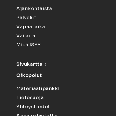
Ajankohtaista
Palvelut
Vapaa-aika
Vaikuta
Mikä ISYY
Sivukartta
Oikopolut
Materiaalipankki
Tietosuoja
Yhteystiedot
Anna palautetta