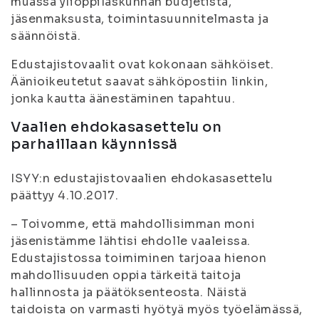
muassa ylioppilaskunnan budjetista,
jäsenmaksusta, toimintasuunnitelmasta ja
säännöistä.
Edustajistovaalit ovat kokonaan sähköiset.
Äänioikeutetut saavat sähköpostiin linkin,
jonka kautta äänestäminen tapahtuu.
Vaalien ehdokasasettelu on
parhaillaan käynnissä
ISYY:n edustajistovaalien ehdokasasettelu
päättyy 4.10.2017.
– Toivomme, että mahdollisimman moni
jäsenistämme lähtisi ehdolle vaaleissa.
Edustajistossa toimiminen tarjoaa hienon
mahdollisuuden oppia tärkeitä taitoja
hallinnosta ja päätöksenteosta. Näistä
taidoista on varmasti hyötyä myös työelämässä,