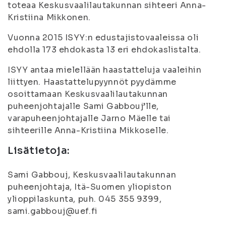
toteaa Keskusvaalilautakunnan sihteeri Anna-
Kristiina Mikkonen.
Vuonna 2015 ISYY:n edustajistovaaleissa oli
ehdolla 173 ehdokasta 13 eri ehdokaslistalta.
ISYY antaa mielellään haastatteluja vaaleihin
liittyen. Haastattelupyynnöt pyydämme
osoittamaan Keskusvaalilautakunnan
puheenjohtajalle Sami Gabbouj’lle,
varapuheenjohtajalle Jarno Mäelle tai
sihteerille Anna-Kristiina Mikkoselle.
Lisätietoja:
Sami Gabbouj, Keskusvaalilautakunnan
puheenjohtaja, Itä-Suomen yliopiston
ylioppilaskunta, puh. 045 355 9399,
sami.gabbouj@uef.fi