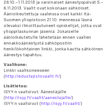
28.10.–1.11.2013 ja varsinaiset äänestyspäivät 5.–
6.11.2013. Vaalit ovat kokonaan sähköiset.
Äänioikeutettuja vaaleissa ovat kaikki Itä-
Suomen yliopistoon 21.10. mennessä läsnä
olevaksi ilmoittautuneet opiskelijat, jotka ovat
ylioppilaskunnan jäseniä. Jokaiselle
äänioikeutetulle lähetetään ennen vaalien
ennakkoäänestystä sähköpostiin
henkilökohtainen linkki, jonka kautta sähköinen
äänestys tapahtuu.
Vaalikone:
Linkki vaalikoneeseen
(
http://edustajistovaalit.fi/
)
Lisätietoa:
ISYY:n vaalisivut: Äänestäjälle
(
http://isyy.fi/vaalit/aanestajalle/
)
ISYY:n vaalisivut (
http://isyy.fi/vaalit/
)