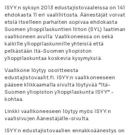
ISYY:n syksyn 2013 edustajistovaaleissa on 141
ehdokasta 11 eri vaaliliitosta. Äänestäjät voivat
etsiä itselleen parhaiten sopivaa ehdokasta
Suomen ylioppilaskuntien liiton (SYL) laatiman
vaalikoneen avulla. Vaalikoneessa on sekä
kaikille ylioppilaskunnille yhteisiä että
pelkästään Itä-Suomen yliopiston
ylioppilaskuntaa koskevia kysymyksiä.
Vaalikone löytyy osoitteesta
edustajistovaalit.fi. ISYY:n vaalikoneeseen
pääsee klikkaamalla sivulta löytyvää ”Itä-
Suomen yliopiston ylioppilaskunta ISYY” -
kohtaa.
Linkki vaalikoneeseen löytyy myös ISYY:n
vaalisivujen Äänestäjälle-sivulta.
ISYY:n edustajistovaalien ennakkoäänestys on