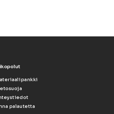
ikopolut
ateriaalipankki
ietosuoja
hteystiedot
nna palautetta