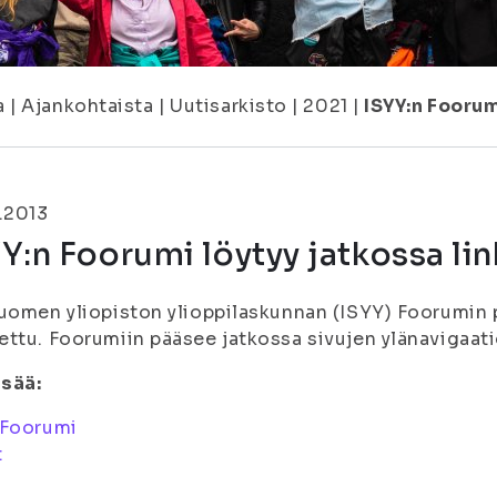
a
|
Ajankohtaista
|
Uutisarkisto
|
2021
|
ISYY:n Foorum
.2013
Y:n Foorumi löytyy jatkossa lin
uomen yliopiston ylioppilaskunnan (ISYY) Foorumin p
ttu. Foorumiin pääsee jatkossa sivujen ylänavigaatio
isää:
 Foorumi
t