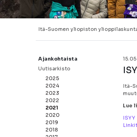
Itä-Suomen yliopiston ylioppilaskunt
Ajankohtaista
15.05
ISY
Uutisarkisto
2025
2024
Itä-S
2023
muute
2022
Lue l
2021
2020
ISYY
2019
Linki
2018