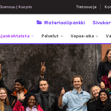
Kon
Joensuu | Kuopio
Tietosuoja
Materiaalipankki
Sivuka
Ajankohtaista
Palvelut
Vapaa-aika
Va