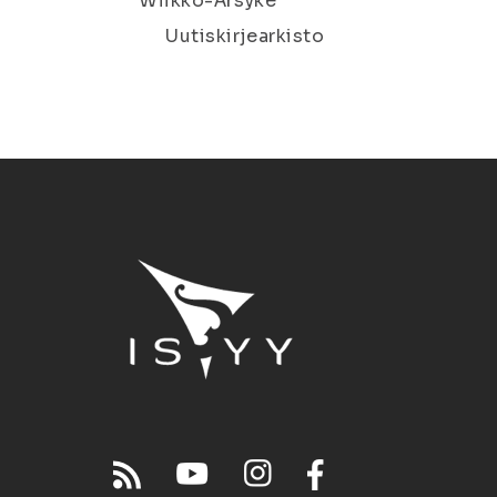
Wiikko-Ärsyke
Uutiskirjearkisto