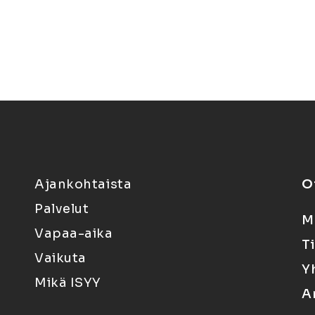
Ajankohtaista
O
Palvelut
M
Vapaa-aika
T
Vaikuta
Y
Mikä ISYY
A