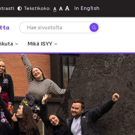
In English
trasti:
Tekstikoko:
rtta
ikuta
Mikä ISYY