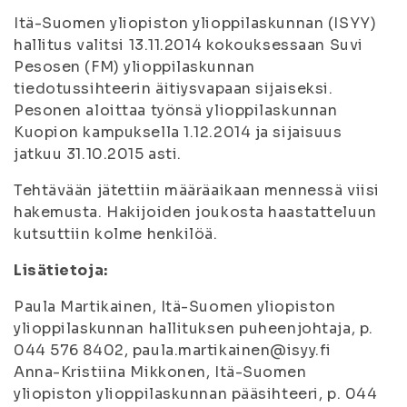
Itä-Suomen yliopiston ylioppilaskunnan (ISYY)
hallitus valitsi 13.11.2014 kokouksessaan Suvi
Pesosen (FM) ylioppilaskunnan
tiedotussihteerin äitiysvapaan sijaiseksi.
Pesonen aloittaa työnsä ylioppilaskunnan
Kuopion kampuksella 1.12.2014 ja sijaisuus
jatkuu 31.10.2015 asti.
Tehtävään jätettiin määräaikaan mennessä viisi
hakemusta. Hakijoiden joukosta haastatteluun
kutsuttiin kolme henkilöä.
Lisätietoja:
Paula Martikainen, Itä-Suomen yliopiston
ylioppilaskunnan hallituksen puheenjohtaja, p.
044 576 8402, paula.martikainen@isyy.fi
Anna-Kristiina Mikkonen, Itä-Suomen
yliopiston ylioppilaskunnan pääsihteeri, p. 044