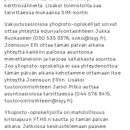
keittiövälineitä. Lisäksi toimistolta saa
tarvittaessa mukaansa SIM-kortin.
Vakuutusasioissa yliopisto-opiskelijat voivat
ottaa yhteyttä edunvalvontasihteeri Jukka
Ruokaseen (050 535 3376, soko@isyy.fi).
Joensuun Elli ottaa tämän päivän aikana
yhteyttä kaikkiin palossa asuntonsa
menettäneisiin ja tarjoaa väliaikasta asuntoa.
Jos yliopisto-opiskelija ei saa yhteydenottoa
tämän päivän aikana kehotamme ottamaan itse
yhteyttä Joensuun Elliin. Lisäksi
tuutorointisihteeri Jarno Pitko auttaa
asuntoasioissa tarvittaessa (044 576 8415,
tuutorointisihteeri@isyy.fi).
Yliopisto-opiskelijoilla on mahdollisuus
kriisiapuun YTHS:n kautta jo tämän päivän
aikana. Jatkossa keskustelemaan pääsee