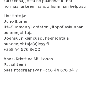
kaikkensa, jotta he pääsevät kiinni
normaaliarkeen mahdollisimman helposti.
Lisätietoja:
Juho Ikonen
Itä-Suomen yliopiston ylioppilaskunnan
puheenjohtaja
Joensuun kampuspuheenjohtaja
puheenjohtaja(a)isyy.fi
+358 44 576 8400
Anna-Kristiina Mikkonen
Pääsihteeri
paasihteeri(a)isyy.fi+358 44 576 8417