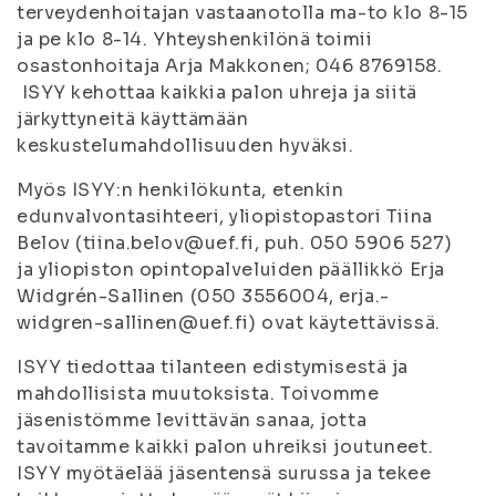
terveydenhoitajan vastaanotolla ma-to klo 8-15
ja pe klo 8-14. Yhteyshenkilönä toimii
osastonhoitaja Arja Makkonen; 046 8769158.
ISYY kehottaa kaikkia palon uhreja ja siitä
järkyttyneitä käyttämään
keskustelumahdollisuuden hyväksi.
Myös ISYY:n henkilökunta, etenkin
edunvalvontasihteeri, yliopistopastori Tiina
Belov (tiina.belov@uef.fi, puh. 050 5906 527)
ja yliopiston opintopalveluiden päällikkö Erja
Widgrén-Sallinen (050 3556004, erja.-
widgren-sallinen@uef.fi) ovat käytettävissä.
ISYY tiedottaa tilanteen edistymisestä ja
mahdollisista muutoksista. Toivomme
jäsenistömme levittävän sanaa, jotta
tavoitamme kaikki palon uhreiksi joutuneet.
ISYY myötäelää jäsentensä surussa ja tekee