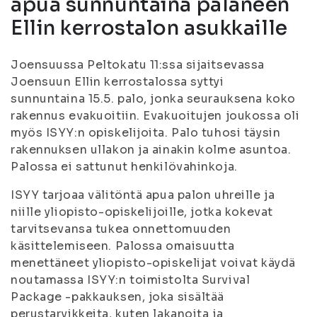
apua sunnuntaina palaneen
Ellin kerrostalon asukkaille
Joensuussa Peltokatu 11:ssa sijaitsevassa
Joensuun Ellin kerrostalossa syttyi
sunnuntaina 15.5. palo, jonka seurauksena koko
rakennus evakuoitiin. Evakuoitujen joukossa oli
myös ISYY:n opiskelijoita. Palo tuhosi täysin
rakennuksen ullakon ja ainakin kolme asuntoa.
Palossa ei sattunut henkilövahinkoja.
ISYY tarjoaa välitöntä apua palon uhreille ja
niille yliopisto-opiskelijoille, jotka kokevat
tarvitsevansa tukea onnettomuuden
käsittelemiseen. Palossa omaisuutta
menettäneet yliopisto-opiskelijat voivat käydä
noutamassa ISYY:n toimistolta Survival
Package -pakkauksen, joka sisältää
perustarvikkeita, kuten lakanoita ja