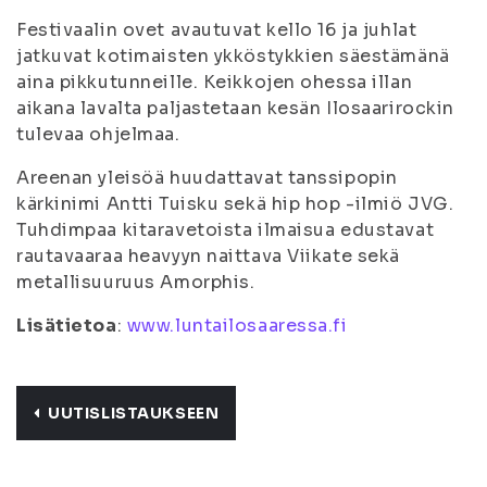
Festivaalin ovet avautuvat kello 16 ja juhlat
jatkuvat kotimaisten ykköstykkien säestämänä
aina pikkutunneille. Keikkojen ohessa illan
aikana lavalta paljastetaan kesän Ilosaarirockin
tulevaa ohjelmaa.
Areenan yleisöä huudattavat tanssipopin
kärkinimi Antti Tuisku sekä hip hop -ilmiö JVG.
Tuhdimpaa kitaravetoista ilmaisua edustavat
rautavaaraa heavyyn naittava Viikate sekä
metallisuuruus Amorphis.
Lisätietoa
:
www.luntailosaaressa.fi
UUTISLISTAUKSEEN