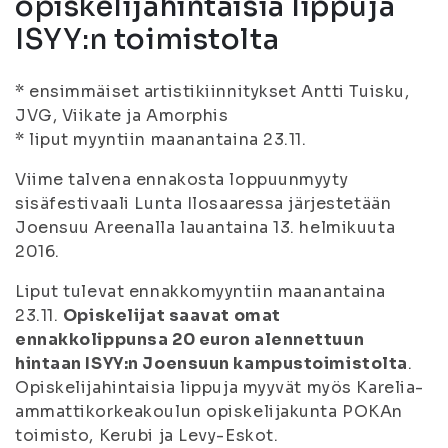
opiskelijahintaisia lippuja
ISYY:n toimistolta
* ensimmäiset artistikiinnitykset Antti Tuisku,
JVG, Viikate ja Amorphis
* liput myyntiin maanantaina 23.11.
Viime talvena ennakosta loppuunmyyty
sisäfestivaali Lunta Ilosaaressa järjestetään
Joensuu Areenalla lauantaina 13. helmikuuta
2016.
Liput tulevat ennakkomyyntiin maanantaina
23.11.
Opiskelijat saavat omat
ennakkolippunsa 20 euron alennettuun
hintaan ISYY:n Joensuun kampustoimistolta
.
Opiskelijahintaisia lippuja myyvät myös Karelia-
ammattikorkeakoulun opiskelijakunta POKAn
toimisto, Kerubi ja Levy-Eskot.