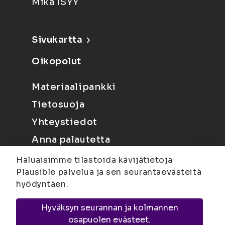
Mikä ISYY
Sivukartta
Oikopolut
Materiaalipankki
Tietosuoja
Yhteystiedot
Anna palautetta
Haluaisimme tilastoida kävijätietoja
Plausible palvelua ja sen seurantaevästeitä
hyödyntäen.
Hyväksyn seurannan ja kolmannen
Joensuu
Suvantokatu 6, 80100 Joensuu |
osapuolen evästeet.