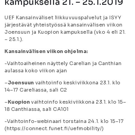
kampuksella 21. – 25.1.2019
UEF Kansainväliset liikkuvuuspalvelut ja ISYY
järjestävät yhteistyössä kansainvälisen viikon
Joensuun ja Kuopion kampuksella (vko 4 eli 21.
– 25.1.).
Kansainvälisen viikon ohjelma:
-Vaihtoaiheinen näyttely Carelian ja Canthian
aulassa koko viikon ajan
–
Joensuun
vaihtoinfo keskiviikkona 23.1. klo
14–17 Careliassa, sali C2
–
Kuopion
vaihtoinfo keskiviikkona 23.1. klo 15–
18 Canthiassa, sali CA101
-Vaihtoinfo-webinaari torstaina 24.1. klo 15–17
(https://connect.funet.fi/uefmobility/)