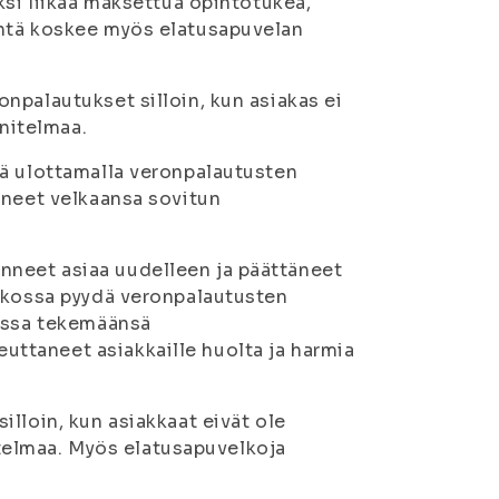
ksi liikaa maksettua opintotukea,
intä koskee myös elatusapuvelan
npalautukset silloin, kun asiakas ei
nitelmaa.
ää ulottamalla veronpalautusten
aneet velkaansa sovitun
neet asiaa uudelleen ja päättäneet
atkossa pyydä veronpalautusten
anssa tekemäänsä
ttaneet asiakkaille huolta ja harmia
lloin, kun asiakkaat eivät ole
elmaa. Myös elatusapuvelkoja