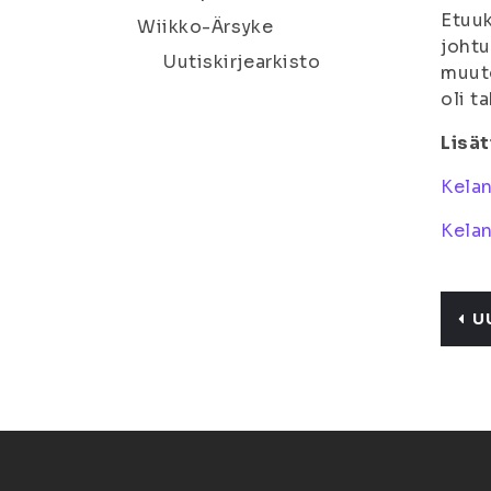
Etuuk
Wiikko-Ärsyke
johtu
Uutiskirjearkisto
muuto
oli t
Lisät
Kelan
Kelan
U