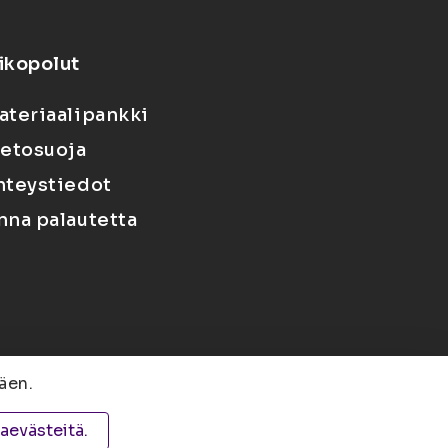
ikopolut
ateriaalipankki
ietosuoja
hteystiedot
nna palautetta
äen.
 PL 1627, 70211 Kuopio
taevästeitä.