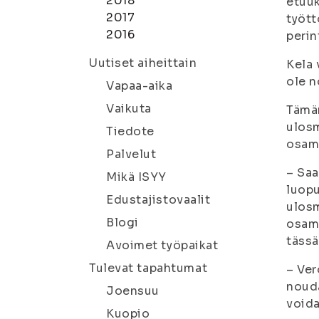
2018
etuuk
2017
tyött
2016
perin
Uutiset aiheittain
Kela 
ole 
Vapaa-aika
Vaikuta
Tämän
ulosm
Tiedote
osam
Palvelut
– Saa
Mikä ISYY
luopu
Edustajistovaalit
ulosm
Blogi
osama
tässä
Avoimet työpaikat
Tulevat tapahtumat
– Ver
noud
Joensuu
voida
Kuopio