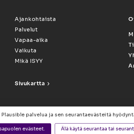
Ajankohtaista
O
Palvelut
M
Vapaa-aika
T
Vaikuta
Y
Mikä ISYY
A
Sivukartta
 Plausible palvelua ja sen seurantaevästeitä hyödynt
6, 80100 Joensuu |
Kuopio
Yliopistonranta 15,
sapuolen evästeet.
Älä käytä seurantaa tai seuran