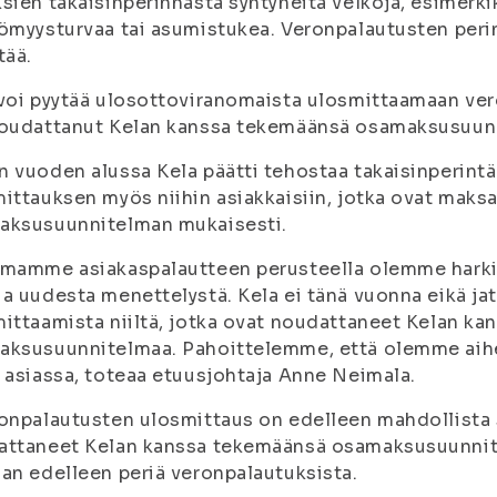
sien takaisinperinnästä syntyneitä velkoja, esimerki
ömyysturvaa tai asumistukea. Veronpalautusten per
tää.
voi pyytää ulosottoviranomaista ulosmittaamaan vero
noudattanut Kelan kanssa tekemäänsä osamaksusuun
 vuoden alussa Kela päätti tehostaa takaisinperint
ittauksen myös niihin asiakkaisiin, jotka ovat maks
aksusuunnitelman mukaisesti.
mamme asiakaspalautteen perusteella olemme harkin
a uudesta menettelystä. Kela ei tänä vuonna eikä j
ittaamista niiltä, jotka ovat noudattaneet Kelan k
ksusuunnitelmaa. Pahoittelemme, että olemme aiheu
 asiassa, toteaa etuusjohtaja Anne Neimala.
onpalautusten ulosmittaus on edelleen mahdollista si
attaneet Kelan kanssa tekemäänsä osamaksusuunnit
an edelleen periä veronpalautuksista.