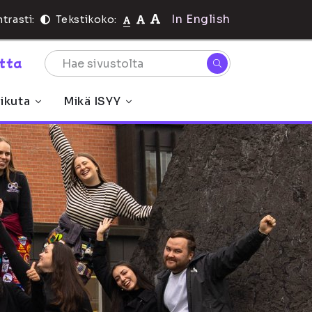
In English
trasti:
Tekstikoko:
rtta
ikuta
Mikä ISYY