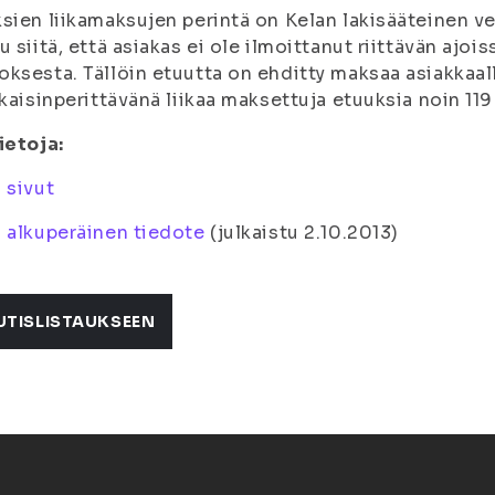
sien liikamaksujen perintä on Kelan lakisääteinen ve
u siitä, että asiakas ei ole ilmoittanut riittävän ajo
ksesta. Tällöin etuutta on ehditty maksaa asiakkaall
akaisinperittävänä liikaa maksettuja etuuksia noin 11
ietoja:
 sivut
 alkuperäinen tiedote
(
julkaistu 2.10.2013
)
UTISLISTAUKSEEN