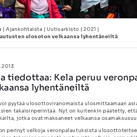
a
|
Ajankohtaista
|
Uutisarkisto
|
2021
|
lautusten ulosoton velkaansa lyhentäneiltä
.2013
a tiedottaa: Kela peruu veron
kaansa lyhentäneiltä
voi pyytää ulosottoviranomaista ulosmittaamaan as
sien takaisinperintää. Nyt on kuitenkin päätetty, ett
kailta, jotka ovat maksaneet velkaansa osamaksusu
on perinyt velkoja veronpalautuksista ulosottoteit