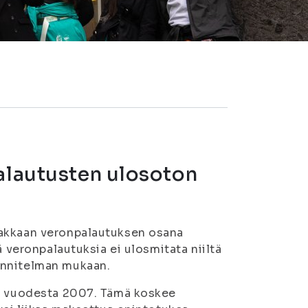
palautusten ulosoton
iakkaan veronpalautuksen osana
ä veronpalautuksia ei ulosmitata niiltä
unnitelman mukaan.
se vuodesta 2007. Tämä koskee