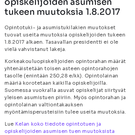
opiskelijoiden asumisen
tukeen muutoksia 1.8.2017
Opintotuki- ja asumistukilakien muutokset
tuovat useita muutoksia opiskelijoiden tukeen
1.8.2017 alkaen. Tasavallan presidentti ei ole
vielä vahvistanut lakeja.
Korkeakouluopiskelijoiden opintorahan määrät
yhtenäistetään toisen asteen opintorahojen
tasolle (enintään 250,28 e/kk). Opintolainan
määriä korotetaan kaikilla opiskelijoilla.
Suomessa vuokralla asuvat opiskelijat siirtyvät
yleisen asumistuen piiriin. Myös opintorahan ja
opintolainan valtiontakauksen
myöntämisperusteisiin tulee useita muutoksia.
Lue
Kelan koko tiedote opintotuen ja
opiskelijoiden asumisen tuen muutoksista