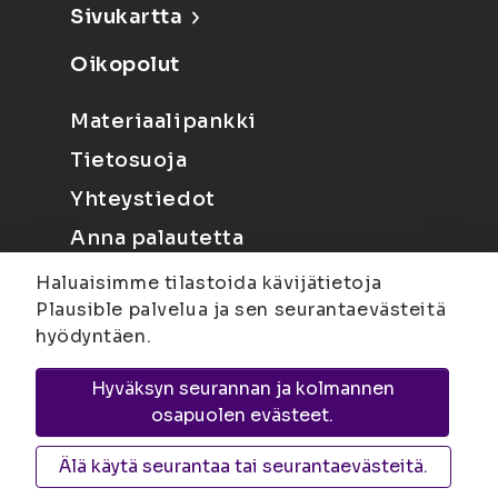
Sivukartta
Oikopolut
Materiaalipankki
Tietosuoja
Yhteystiedot
Anna palautetta
Haluaisimme tilastoida kävijätietoja
Plausible palvelua ja sen seurantaevästeitä
hyödyntäen.
Hyväksyn seurannan ja kolmannen
Joensuu
Suvantokatu 6, 80100 Joensuu |
osapuolen evästeet.
Kuopio
Yliopistonranta 15, PL 1627, 70211
Kuopio
Älä käytä seurantaa tai seurantaevästeitä.