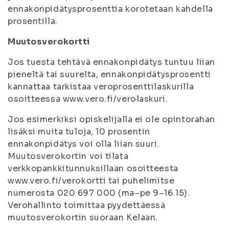
ennakonpidätysprosenttia korotetaan kahdella
prosentilla.
Muutosverokortti
Jos tuesta tehtävä ennakonpidätys tuntuu liian
pieneltä tai suurelta, ennakonpidätysprosentti
kannattaa tarkistaa veroprosenttilaskurilla
osoitteessa www.vero.fi/verolaskuri.
Jos esimerkiksi opiskelijalla ei ole opintorahan
lisäksi muita tuloja, 10 prosentin
ennakonpidätys voi olla liian suuri.
Muutosverokortin voi tilata
verkkopankkitunnuksillaan osoitteesta
www.vero.fi/verokortti tai puhelimitse
numerosta 020 697 000 (ma–pe 9–16.15).
Verohallinto toimittaa pyydettäessä
muutosverokortin suoraan Kelaan.