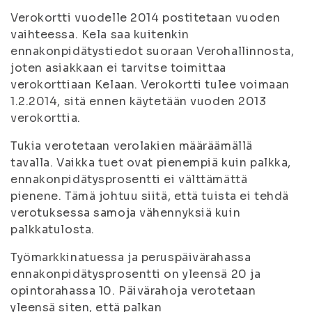
Verokortti vuodelle 2014 postitetaan vuoden
vaihteessa. Kela saa kuitenkin
ennakonpidätystiedot suoraan Verohallinnosta,
joten asiakkaan ei tarvitse toimittaa
verokorttiaan Kelaan. Verokortti tulee voimaan
1.2.2014, sitä ennen käytetään vuoden 2013
verokorttia.
Tukia verotetaan verolakien määräämällä
tavalla. Vaikka tuet ovat pienempiä kuin palkka,
ennakonpidätysprosentti ei välttämättä
pienene. Tämä johtuu siitä, että tuista ei tehdä
verotuksessa samoja vähennyksiä kuin
palkkatulosta.
Työmarkkinatuessa ja peruspäivärahassa
ennakonpidätysprosentti on yleensä 20 ja
opintorahassa 10. Päivärahoja verotetaan
yleensä siten, että palkan