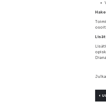
Hake
Toimi
osoit
Lisät
Lisät
opisk
Diana
Julka
U