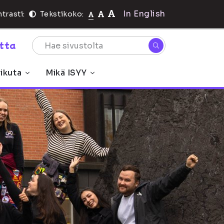
In English
trasti:
Tekstikoko:
rtta
ikuta
Mikä ISYY