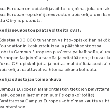
s Europae on opiskelijavaihto-ohjelma, joka on ra
s Europae -opiskelijaneuvoston opiskelijoiden kans
sta CE-yliopistoista.
kelijaneuvoston päätavoitteita ovat:
Edustaa 400 000 tuhannen vaihto-opiskelijan näkök
Foundationin keskusteluissa ja päätöksenteossa
Lobata Campus Europaen puolesta paikallisella, alueel
Euroopan laajuisella tasolla ja edistää sen jatkuvaa k
Tukea CE-opiskelijoita ja hoitaa mahdollisia sosiaali
opiskelijat saattavat vaihtonsa aikana kohdata.
kelijaedustajan toimenkuva:
Campus European ajankohtaisten tietojen päivittämi
taskuoppaan laatiminen uusille opiskelijoille)
Tarvittaessa Campus Europea -ohjelman kautta vaiht
avustaminen