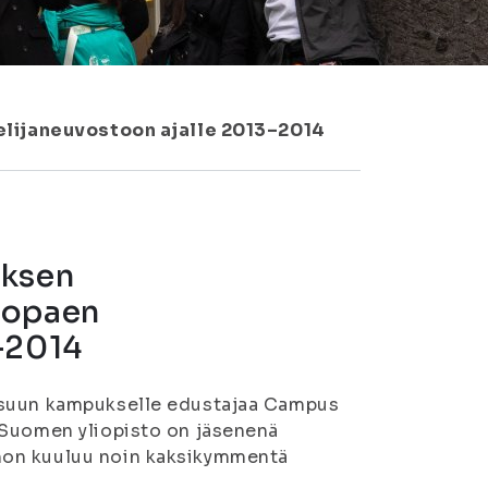
elijaneuvostoon ajalle 2013–2014
uksen
ropaen
–2014
ensuun kampukselle edustajaa Campus
-Suomen yliopisto on jäsenenä
hon kuuluu noin kaksikymmentä