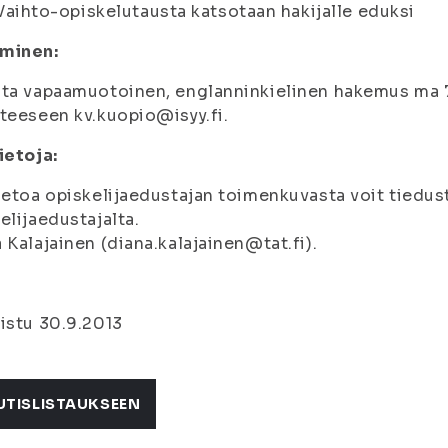
Vaihto-opiskelutausta katsotaan hakijalle eduksi
minen:
ta vapaamuotoinen, englanninkielinen hakemus ma 
teeseen kv.kuopio@isyy.fi.
ietoja:
ietoa opiskelijaedustajan toimenkuvasta voit tiedus
elijaedustajalta.
 Kalajainen (diana.kalajainen@tat.fi).
istu 30.9.2013
UTISLISTAUKSEEN