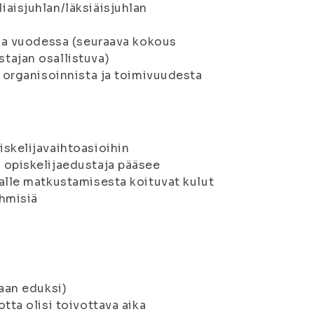
aisjuhlan/läksiäisjuhlan
taa vuodessa (seuraava kokous
tajan osallistuva)
n organisoinnista ja toimivuudesta
skelijavaihtoasioihin
 opiskelijaedustaja pääsee
alle matkustamisesta koituvat kulut
ihmisiä
aan eduksi)
tta olisi toivottava aika