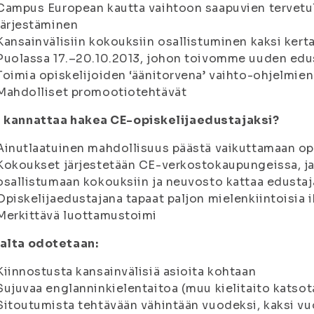
Campus European kautta vaihtoon saapuvien tervetuli
järjestäminen
Kansainvälisiin kokouksiin osallistuminen kaksi ker
Puolassa 17.–20.10.2013, johon toivomme uuden edus
Toimia opiskelijoiden ‘äänitorvena’ vaihto-ohjelmie
Mahdolliset promootiotehtävät
i kannattaa hakea CE-opiskelijaedustajaksi?
Ainutlaatuinen mahdollisuus päästä vaikuttamaan opi
Kokoukset järjestetään CE-verkostokaupungeissa, ja
osallistumaan kokouksiin ja neuvosto kattaa edustaj
Opiskelijaedustajana tapaat paljon mielenkiintoisia 
Merkittävä luottamustoimi
jalta odotetaan:
Kiinnostusta kansainvälisiä asioita kohtaan
Sujuvaa englanninkielentaitoa (muu kielitaito katsot
Sitoutumista tehtävään vähintään vuodeksi, kaksi vuo