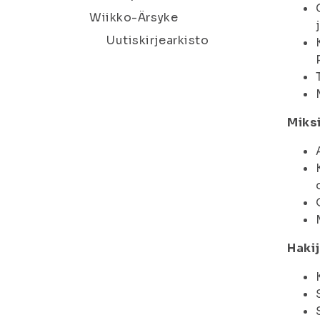
Wiikko-Ärsyke
Uutiskirjearkisto
Miks
Haki