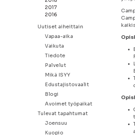
2018
2017
Campu
2016
Campu
kaiki
Uutiset aiheittain
Vapaa-aika
Opis
Vaikuta
Tiedote
Palvelut
Mikä ISYY
Edustajistovaalit
Blogi
Opis
Avoimet työpaikat
Tulevat tapahtumat
Joensuu
Kuopio