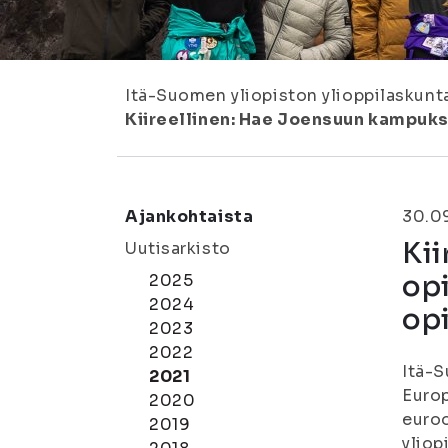
Itä-Suomen yliopiston ylioppilaskunt
Kiireellinen: Hae Joensuun kampuk
Ajankohtaista
30.0
Ki
Uutisarkisto
op
2025
2024
op
2023
2022
Itä-S
2021
Europ
2020
euro
2019
yliop