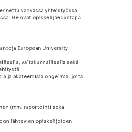
kennettu vahvassa yhteistyössä
sa. He ovat opiskelijaedustajia
antoja European University
lisella, valtakunnallisella sekä
ehitystä
sia ja akateemisia ongelmia, joita
nen (mm. raportointi sekä
oon lähtevien opiskelijoiden