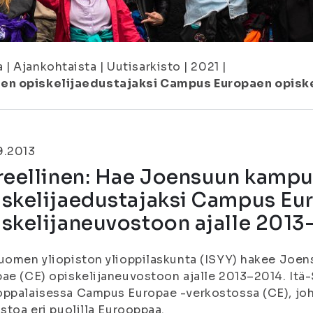
a
|
Ajankohtaista
|
Uutisarkisto
|
2021
|
sen opiskelijaedustajaksi Campus Europaen opisk
9.2013
ireellinen: Hae Joensuun kamp
iskelijaedustajaksi Campus Eu
iskelijaneuvostoon ajalle 2013
uomen yliopiston ylioppilaskunta (ISYY) hakee Jo
ae (CE) opiskelijaneuvostoon ajalle 2013–2014. Itä
oppalaisessa Campus Europae -verkostossa (CE), jo
istoa eri puolilla Eurooppaa.