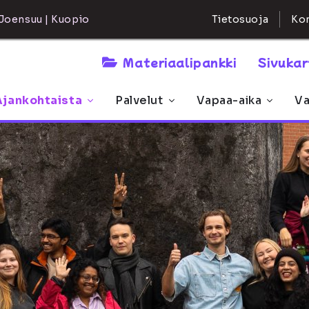
Kon
Joensuu | Kuopio
Tietosuoja
Materiaalipankki
Sivuka
Ajankohtaista
Palvelut
Vapaa-aika
Va