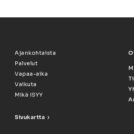
Ajankohtaista
O
Palvelut
M
Vapaa-aika
T
Vaikuta
Y
Mikä ISYY
A
Sivukartta