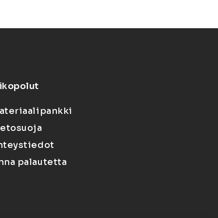
ikopolut
ateriaalipankki
ietosuoja
hteystiedot
nna palautetta