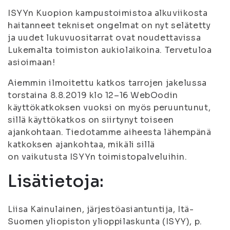
ISYYn Kuopion kampustoimistoa alkuviikosta
haitanneet tekniset ongelmat on nyt selätetty
ja uudet lukuvuositarrat ovat noudettavissa
Lukemalta toimiston aukiolaikoina. Tervetuloa
asioimaan!
Aiemmin ilmoitettu katkos tarrojen jakelussa
torstaina 8.8.2019 klo 12–16 WebOodin
käyttökatkoksen vuoksi on myös peruuntunut,
sillä käyttökatkos on siirtynyt toiseen
ajankohtaan. Tiedotamme aiheesta lähempänä
katkoksen ajankohtaa, mikäli sillä
on vaikutusta ISYYn toimistopalveluihin.
Lisätietoja:
Liisa Kainulainen, järjestöasiantuntija, Itä-
Suomen yliopiston ylioppilaskunta (ISYY), p.