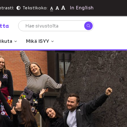
In English
trasti:
Tekstikoko:
rtta
ikuta
Mikä ISYY