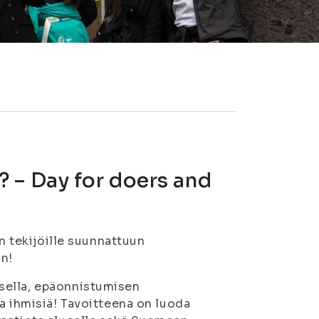
 – Day for doers and
en tekijöille suunnattuun
in!
sella, epäonnistumisen
a ihmisiä! Tavoitteena on luoda