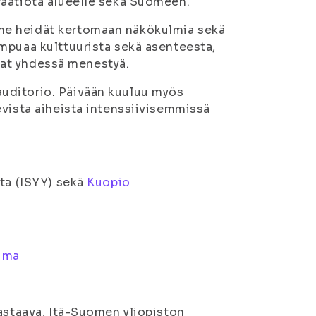
raatiota alueelle sekä Suomeen.
me heidät kertomaan näkökulmia sekä
mpuaa kulttuurista sekä asenteesta,
avat yhdessä menestyä.
uditorio. Päivään kuuluu myös
evista aiheista intenssiivisemmissä
nta (ISYY) sekä
Kuopio
tuma
vastaava, Itä-Suomen yliopiston