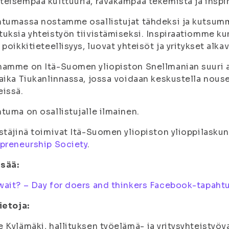
eisempää kulttuuria, räväkämpää tekemistä ja inspi
htumassa nostamme osallistujat tähdeksi ja kutsum
uksia yhteistyön tiivistämiseksi. Inspiraatiomme ku
 poikkitieteellisyys, luovat yhteisöt ja yritykset alk
amme on Itä-Suomen yliopiston Snellmanian suuri a
aika Tiukanlinnassa, jossa voidaan keskustella nous
issä.
tuma on osallistujalle ilmainen.
stäjinä toimivat Itä-Suomen yliopiston ylioppilasku
preneurship Society
.
isää:
ait? – Day for doers and thinkers Facebook-tapah
ietoja:
 Kylämäki, hallituksen työelämä- ja yritysyhteistyö