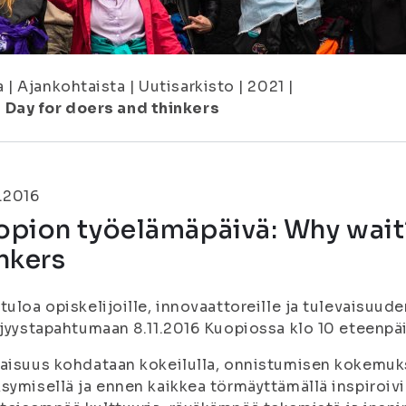
a
|
Ajankohtaista
|
Uutisarkisto
|
2021
|
 Day for doers and thinkers
.2016
pion työelämäpäivä: Why wait?
nkers
tuloa opiskelijoille, innovaattoreille ja tulevaisuud
äjyystapahtumaan 8.11.2016 Kuopiossa klo 10 eteenpä
aisuus kohdataan kokeilulla, onnistumisen kokemuk
symisellä ja ennen kaikkea törmäyttämällä inspiroivi