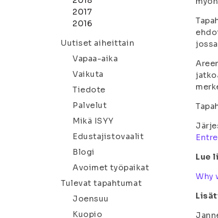
2018
myönt
2017
Tapa
2016
ehdot
Uutiset aiheittain
jossa
Vapaa-aika
Areen
Vaikuta
jatko
merke
Tiedote
Palvelut
Tapah
Mikä ISYY
Järje
Edustajistovaalit
Entre
Blogi
Lue l
Avoimet työpaikat
Why w
Tulevat tapahtumat
Lisät
Joensuu
Kuopio
Janne