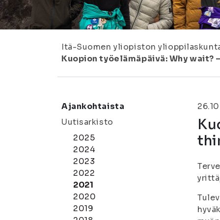
Itä-Suomen yliopiston ylioppilaskunt
Kuopion työelämäpäivä: Why wait? –
Ajankohtaista
26.10
Kuo
Uutisarkisto
thi
2025
2024
2023
Terve
2022
yritt
2021
2020
Tulev
2019
hyväk