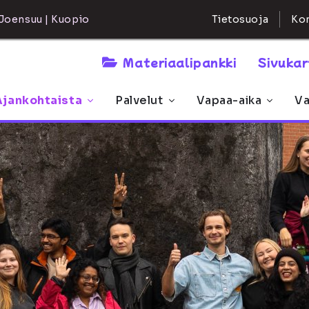
Kon
Joensuu | Kuopio
Tietosuoja
Materiaalipankki
Sivuka
Ajankohtaista
Palvelut
Vapaa-aika
Va