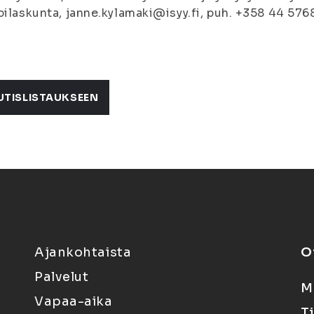
pilaskunta, janne.kylamaki@isyy.fi, puh. +358 44 576
UTISLISTAUKSEEN
Ajankohtaista
O
Palvelut
M
Vapaa-aika
T