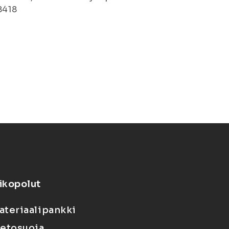
8418
ikopolut
ateriaalipankki
ietosuoja