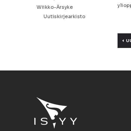
yliop
Wiikko-Ärsyke
Uutiskirjearkisto
U