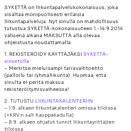
SYKETTÄ on liikuntapalvelukokonaisuus, joka
sisältää monipuolisesti erilaisia
liikuntapalveluja. Nyt sinulla on mahdollisuus
tutustua SYKETTÄ-kokonaisuuteen 1.-14.9.2014
välisenä aikana MAKSUTTA alla olevaa
ohjeistusta noudattamalla:
1. REKISTERÖIDY KÄYTTÄJÄKSI
SYKETTÄ-
sivustolla
– Merkitse mieluisampi tarravaihtoehto
(palloilu tai ryhmäliikunta). Huomaa, että
sinulta ei peritä maksua
rekisteröitymisvaiheessa!
2. TUTUSTU
LIIKUNTAKALENTERIIN
– 1.9. alkaen liikuntakalenteri omissa tiloissa
(+KRV:n sali Kauppakadulla)
– 8.9. alkaen ohjatut tunnit liikuntayrittäjien
tiloissa